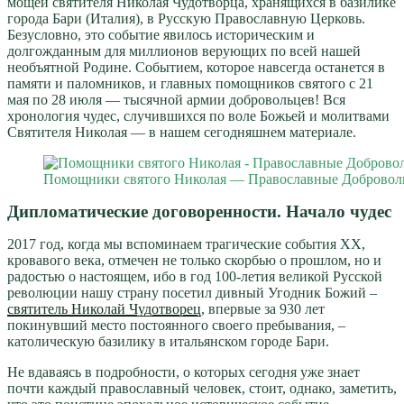
мощей святителя Николая Чудотворца, хранящихся в базилике
города Бари (Италия), в Русскую Православную Церковь.
Безусловно, это событие явилось историческим и
долгожданным для миллионов верующих по всей нашей
необъятной Родине. Событием, которое навсегда останется в
памяти и паломников, и главных помощников святого с 21
мая по 28 июля — тысячной армии добровольцев! Вся
хронология чудес, случившихся по воле Божьей и молитвами
Святителя Николая — в нашем сегодняшнем материале.
Помощники святого Николая — Православные Доброво
Дипломатические договоренности. Начало чудес
2017 год, когда мы вспоминаем трагические события XX,
кровавого века, отмечен не только скорбью о прошлом, но и
радостью о настоящем, ибо в год 100-летия великой Русской
революции нашу страну посетил дивный Угодник Божий –
святитель Николай Чудотворец
, впервые за 930 лет
покинувший место постоянного своего пребывания, –
католическую базилику в итальянском городе Бари.
Не вдаваясь в подробности, о которых сегодня уже знает
почти каждый православный человек, стоит, однако, заметить,