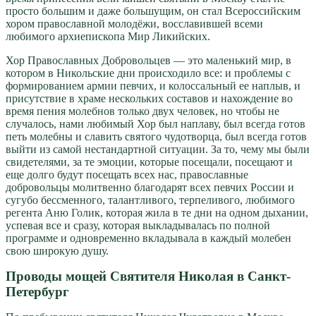
просто большим и даже большущим, он стал Всероссийским
хором православной молодёжи, восславившей всеми
любимого архиепископа Мир Ликийских.
Хор Православных Добровольцев — это маленький мир, в
котором в Никольские дни происходило все: и проблемы с
формированием армии певчих, и колоссальный ее наплыв, и
присутствие в храме нескольких составов и нахождение во
время пения молебнов только двух человек, но чтобы не
случалось, нами любимый Хор был наплаву, был всегда готов
петь молебны и славить святого чудотворца, был всегда готов
выйти из самой нестандартной ситуации. За то, чему мы были
свидетелями, за те эмоции, которые посещали, посещают и
еще долго будут посещать всех нас, православные
добровольцы молитвенно благодарят всех певчих России и
сугубо бессменного, талантливого, терпеливого, любимого
регента Аню Голик, которая жила в те дни на одном дыхании,
успевая все и сразу, которая выкладывалась по полной
программе и одновременно вкладывала в каждый молебен
свою широкую душу.
Проводы мощей Святителя Николая в Санкт-
Петербург