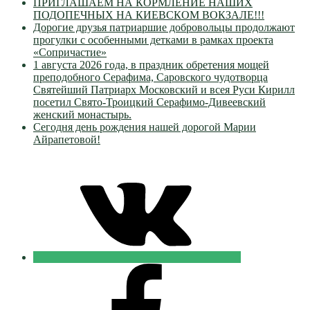
ПРИГЛАШАЕМ НА КОРМЛЕНИЕ НАШИХ
ПОДОПЕЧНЫХ НА КИЕВСКОМ ВОКЗАЛЕ!!!
Дорогие друзья патриаршие добровольцы продолжают
прогулки с особенными детками в рамках проекта
«Сопричастие»
1 августа 2026 года, в праздник обретения мощей
преподобного Серафима, Саровского чудотворца
Святейший Патриарх Московский и всея Руси Кирилл
посетил Свято-Троицкий Серафимо-Дивеевский
женский монастырь.
Сегодня день рождения нашей дорогой Марии
Айрапетовой!
VK
Православные
Добровольцы
FB
Православные
Добровольцы