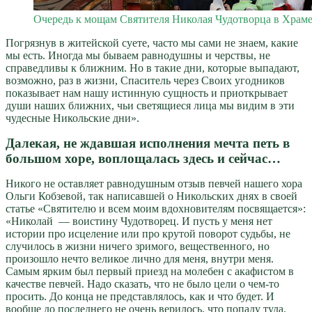
Очередь к мощам Святителя Николая Чудотворца в Храм
Погрязнув в житейской суете, часто мы сами не знаем, какие
мы есть. Иногда мы бываем равнодушны и черствы, не
справедливы к ближним. Но в такие дни, которые выпадают,
возможно, раз в жизни, Спаситель через Своих угодников
показывает нам нашу истинную сущность и приоткрывает
души наших ближних, чьи светящиеся лица мы видим в эти
чудесные Никольские дни».
Далекая, не ждавшая исполнения мечта петь в
большом хоре, воплощалась здесь и сейчас…
Никого не оставляет равнодушным отзыв певчей нашего хора
Ольги Кобзевой, так написавшей о Никольских днях в своей
статье «Святителю и всем моим вдохновителям посвящается»:
«Николай — воистину Чудотворец. И пусть у меня нет
истории про исцеление или про крутой поворот судьбы, не
случилось в жизни ничего зримого, вещественного, но
произошло нечто великое лично для меня, внутри меня.
Самым ярким был первый приезд на молебен с акафистом в
качестве певчей. Надо сказать, что не было цели о чем-то
просить. До конца не представлялось, как и что будет. И
вообще до последнего не очень верилось, что попаду туда.