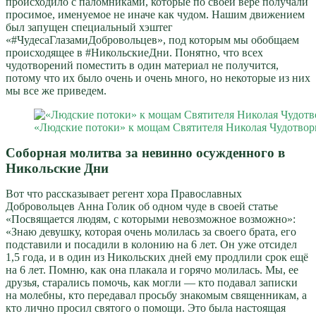
происходило с паломниками, которые по своей вере получали
просимое, именуемое не иначе как чудом. Нашим движением
был запущен специальный хэштег
«#ЧудесаГлазамиДобровольцев», под которым мы обобщаем
происходящее в #НикольскиеДни. Понятно, что всех
чудотворений поместить в один материал не получится,
потому что их было очень и очень много, но некоторые из них
мы все же приведем.
«Людские потоки» к мощам Святителя Николая Чудотвор
Соборная молитва за невинно осужденного в
Никольские Дни
Вот что рассказывает регент хора Православных
Добровольцев Анна Голик об одном чуде в своей статье
«Посвящается людям, с которыми невозможное возможно»:
«Знаю девушку, которая очень молилась за своего брата, его
подставили и посадили в колонию на 6 лет. Он уже отсидел
1,5 года, и в один из Никольских дней ему продлили срок ещё
на 6 лет. Помню, как она плакала и горячо молилась. Мы, ее
друзья, старались помочь, как могли — кто подавал записки
на молебны, кто передавал просьбу знакомым священникам, а
кто лично просил святого о помощи. Это была настоящая