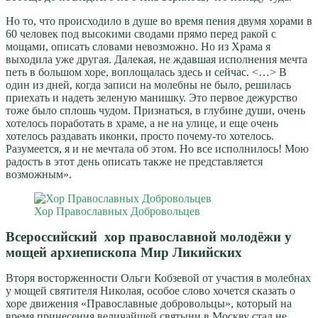
Но то, что происходило в душе во время пения двумя хорами в
60 человек под высокими сводами прямо перед ракой с
мощами, описать словами невозможно. Но из Храма я
выходила уже другая. Далекая, не ждавшая исполнения мечта
петь в большом хоре, воплощалась здесь и сейчас. <…> В
один из дней, когда записи на молебны не было, решилась
приехать и надеть зеленую манишку. Это первое дежурство
тоже было сплошь чудом. Признаться, в глубине души, очень
хотелось поработать в храме, а не на улице, и еще очень
хотелось раздавать иконки, просто почему-то хотелось.
Разумеется, я и не мечтала об этом. Но все исполнилось! Мою
радость в этот день описать также не представляется
возможным».
Хор Православных Добровольцев
Всероссийский хор православной молодёжи у
мощей архиепископа Мир Ликийских
Вторя восторженности Ольги Кобзевой от участия в молебнах
у мощей святителя Николая, особое слово хочется сказать о
хоре движения «Православные добровольцы», который на
время принесения величайшей святыни в Москву стал не