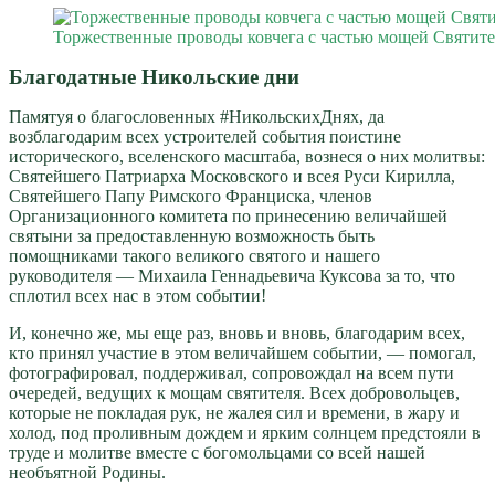
Торжественные проводы ковчега с частью мощей Святите
Благодатные Никольские дни
Памятуя о благословенных #НикольскихДнях, да
возблагодарим всех устроителей события поистине
исторического, вселенского масштаба, вознеся о них молитвы:
Святейшего Патриарха Московского и всея Руси Кирилла,
Святейшего Папу Римского Франциска, членов
Организационного комитета по принесению величайшей
святыни за предоставленную возможность быть
помощниками такого великого святого и нашего
руководителя — Михаила Геннадьевича Куксова за то, что
сплотил всех нас в этом событии!
И, конечно же, мы еще раз, вновь и вновь, благодарим всех,
кто принял участие в этом величайшем событии, — помогал,
фотографировал, поддерживал, сопровождал на всем пути
очередей, ведущих к мощам святителя. Всех добровольцев,
которые не покладая рук, не жалея сил и времени, в жару и
холод, под проливным дождем и ярким солнцем предстояли в
труде и молитве вместе с богомольцами со всей нашей
необъятной Родины.