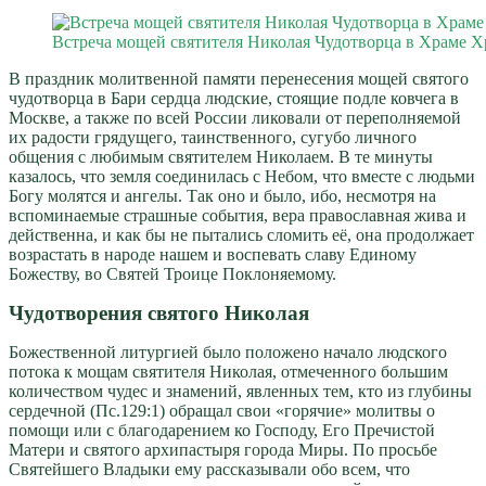
Встреча мощей святителя Николая Чудотворца в Храме Хр
В праздник молитвенной памяти перенесения мощей святого
чудотворца в Бари сердца людские, стоящие подле ковчега в
Москве, а также по всей России ликовали от переполняемой
их радости грядущего, таинственного, сугубо личного
общения с любимым святителем Николаем. В те минуты
казалось, что земля соединилась с Небом, что вместе с людьми
Богу молятся и ангелы. Так оно и было, ибо, несмотря на
вспоминаемые страшные события, вера православная жива и
действенна, и как бы не пытались сломить её, она продолжает
возрастать в народе нашем и воспевать славу Единому
Божеству, во Святей Троице Поклоняемому.
Чудотворения святого Николая
Божественной литургией было положено начало людского
потока к мощам святителя Николая, отмеченного большим
количеством чудес и знамений, явленных тем, кто из глубины
сердечной (Пс.129:1) обращал свои «горячие» молитвы о
помощи или с благодарением ко Господу, Его Пречистой
Матери и святого архипастыря города Миры. По просьбе
Святейшего Владыки ему рассказывали обо всем, что