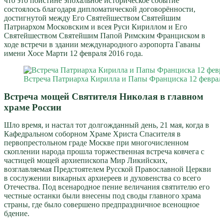
что это поистине эпохальное историческое событие
состоялось благодаря дипломатической договорённости,
достигнутой между Его Святейшеством Святейшим
Патриархом Московским и всея Руси Кириллом и Его
Святейшеством Святейшим Папой Римским Франциском в
ходе встречи в здании международного аэропорта Гаваны
имени Хосе Марти 12 февраля 2016 года.
Встреча Патриарха Кирилла и Папы Франциска 12 феврал
Встреча мощей Святителя Николая в главном
храме России
Шло время, и настал тот долгожданный день, 21 мая, когда в
Кафедральном соборном Храме Христа Спасителя в
первопрестольном граде Москве при многочисленном
скоплении народа прошла торжественная встреча ковчега с
частицей мощей архиепископа Мир Ликийских,
возглавляемая Предстоятелем Русской Православной Церкви
в сослужении викарных архиереев и духовенства со всего
Отечества. Под всенародное пение величания святителю его
честные останки были внесены под своды главного храма
страны, где было совершено предпраздничное всенощное
бдение.