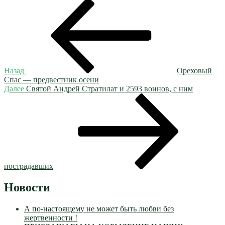
Навигация
Предыдущая
запись:
по
записям
Назад
Ореховый
Спас — предвестник осени
Следующая
Далее
Святой Андрей Стратилат и 2593 воинов, с ним
запись
пострадавших
Новости
А по-настоящему не может быть любви без
жертвенности !