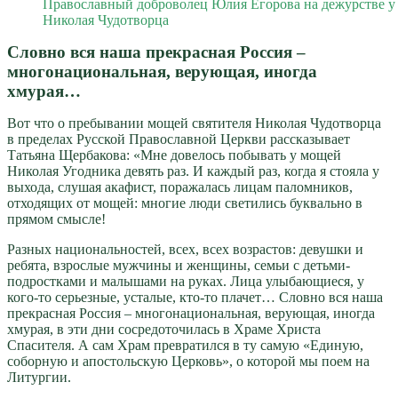
Православный доброволец Юлия Егорова на дежурстве у
Николая Чудотворца
Словно вся наша прекрасная Россия –
многонациональная, верующая, иногда
хмурая…
Вот что о пребывании мощей святителя Николая Чудотворца
в пределах Русской Православной Церкви рассказывает
Татьяна Щербакова: «Мне довелось побывать у мощей
Николая Угодника девять раз. И каждый раз, когда я стояла у
выхода, слушая акафист, поражалась лицам паломников,
отходящих от мощей: многие люди светились буквально в
прямом смысле!
Разных национальностей, всех, всех возрастов: девушки и
ребята, взрослые мужчины и женщины, семьи с детьми-
подростками и малышами на руках. Лица улыбающиеся, у
кого-то серьезные, усталые, кто-то плачет… Словно вся наша
прекрасная Россия – многонациональная, верующая, иногда
хмурая, в эти дни сосредоточилась в Храме Христа
Спасителя. А сам Храм превратился в ту самую «Единую,
соборную и апостольскую Церковь», о которой мы поем на
Литургии.