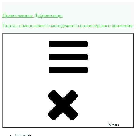
Перейти
к
Православные Добровольцы
содержимому
Портал православного молодежного волонтерского движения
Меню
Главная