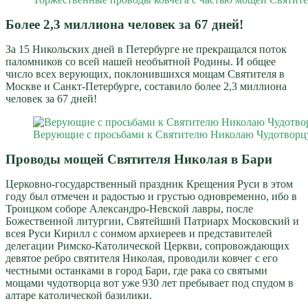
Более 2,3 миллиона человек за 67 дней!
За 15 Никольских дней в Петербурге не прекращался поток
паломников со всей нашей необъятной Родины. И общее
число всех верующих, поклонившихся мощам Святителя в
Москве и Санкт-Петербурге, составило более 2,3 миллиона
человек за 67 дней!
Верующие с просьбами к Святителю Николаю Чудотворцу
Проводы мощей Святителя Николая в Бари
Церковно-государственный праздник Крещения Руси в этом
году был отмечен и радостью и грустью одновременно, ибо в
Троицком соборе Александро-Невской лавры, после
Божественной литургии, Святейший Патриарх Московский и
всея Руси Кирилл с сонмом архиереев и представителей
делегации Римско-Католической Церкви, сопровождающих
девятое ребро святителя Николая, проводили ковчег с его
честными останками в город Бари, где рака со святыми
мощами чудотворца вот уже 930 лет пребывает под спудом в
алтаре католической базилики.