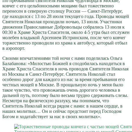
По пребывании святителя Николая Чудотворца в Москве,
ковчег с его цельбоносными мощами был тожественно
перенесен в северную столицу России — Санкт-Петербург,
где находился с 13 по 28 июля текущего года. Проводы мощей
Cвятителя Николая проходили ночью, 13 июля. Участники
движения Православные Добровольцы собрались 13 июля к
00:30 в Храме Христа Спасителя, около 4-5 утра был отслужен
молебен владыкой Арсением Истринским, после чего ковчег
торжественно проводили из храма к автобусу, который отбыл
в аэропорт.
Своими впечатлениями той ночи с нами поделилась Ольга
Балабанова: «Милостью Божией я сподобилась находиться в
Храме Христа Спасителя в ночь проводов Святителя Николая
из Москвы в Санкт-Петербург. Святитель Николай стал
особенно дорог для каждого из нас за время пребывания его
честных мощей в Москве. В прощальную ночь у меня было
такое чувство, что провожаешь очень дорогого человека в
дальний путь, поэтому было весьма трудно сдерживать слезы.
Несмотря на физическую разлуку, мы понимаем, что
Святитель Николай всегда рядом с нами: в нашем сердце, в
наших молитвах… Он и сейчас предстоит перед Господом
Богом и ходатайствует за нас в своих молитвах».
Торжественные проводы ковчега с частью мощей Святите