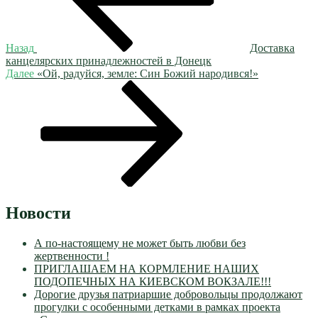
Назад
Доставка
канцелярских принадлежностей в Донецк
Следующая
Далее
«Ой, радуйся, земле: Син Божий народився!»
запись
Новости
А по-настоящему не может быть любви без
жертвенности !
ПРИГЛАШАЕМ НА КОРМЛЕНИЕ НАШИХ
ПОДОПЕЧНЫХ НА КИЕВСКОМ ВОКЗАЛЕ!!!
Дорогие друзья патриаршие добровольцы продолжают
прогулки с особенными детками в рамках проекта