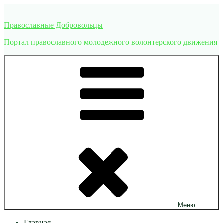
Перейти
к
Православные Добровольцы
содержимому
Портал православного молодежного волонтерского движения
Меню
Главная