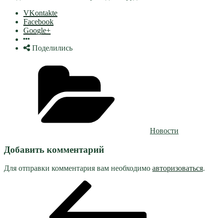
VKontakte
Facebook
Google+
Поделились
Рубрики
Новости
Добавить комментарий
Для отправки комментария вам необходимо
авторизоваться
.
Навигация
Предыдущая
запись:
по
записям