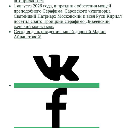
«Сопричастие»
1 августа 2026 года, в праздник обретения мощей
преподобного Серафима, Саровского чудотворца
Святейший Патриарх Московский и всея Руси Кирилл
посетил Свято-Троицкий Серафимо-Дивеевский
женский монастырь.
Сегодня день рождения нашей дорогой Марии
Айрапетовой!
VK
Православные
Добровольцы
FB
Православные
Добровольцы