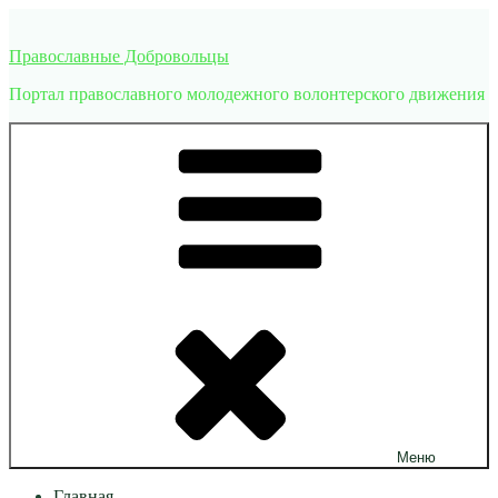
Перейти
к
Православные Добровольцы
содержимому
Портал православного молодежного волонтерского движения
Меню
Главная