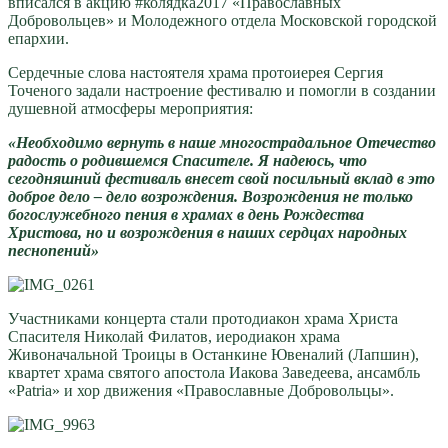
вписался в акцию #колядка2017 «Православных
Добровольцев» и Молодежного отдела Московской городской
епархии.
Сердечные слова настоятеля храма протоиерея Сергия
Точеного задали настроение фестивалю и помогли в создании
душевной атмосферы мероприятия:
«Необходимо вернуть в наше многострадальное Отечество
радость о родившемся Спасителе. Я надеюсь, что
сегодняшний фестиваль внесет свой посильный вклад в это
доброе дело – дело возрождения. Возрождения не только
богослужебного пения в храмах в день Рождества
Христова, но и возрождения в наших сердцах народных
песнопений»
Участниками концерта стали протодиакон храма Христа
Спасителя Николай Филатов, иеродиакон храма
Живоначальной Троицы в Останкине Ювеналий (Лапшин),
квартет храма святого апостола Иакова Заведеева, ансамбль
«Patria» и хор движения «Православные Добровольцы».