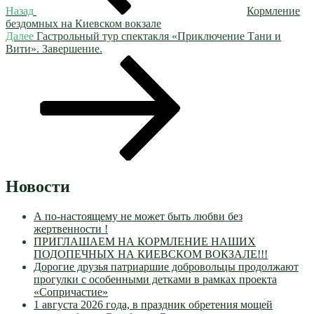
Назад
Кормление
бездомных на Киевском вокзале
Следующая
Далее
Гастрольный тур спектакля «Приключение Тани и
запись
Вити». Завершение.
Новости
А по-настоящему не может быть любви без
жертвенности !
ПРИГЛАШАЕМ НА КОРМЛЕНИЕ НАШИХ
ПОДОПЕЧНЫХ НА КИЕВСКОМ ВОКЗАЛЕ!!!
Дорогие друзья патриаршие добровольцы продолжают
прогулки с особенными детками в рамках проекта
«Сопричастие»
1 августа 2026 года, в праздник обретения мощей