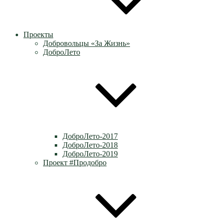
Проекты
Добровольцы «За Жизнь»
ДоброЛето
ДоброЛето-2017
ДоброЛето-2018
ДоброЛето-2019
Проект #Продобро