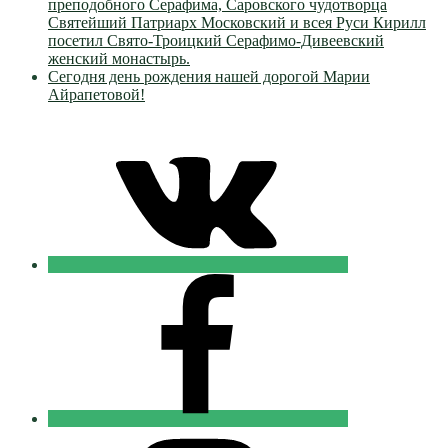
преподобного Серафима, Саровского чудотворца
Святейший Патриарх Московский и всея Руси Кирилл
посетил Свято-Троицкий Серафимо-Дивеевский
женский монастырь.
Сегодня день рождения нашей дорогой Марии
Айрапетовой!
VK
Православные
Добровольцы
FB
Православные
Добровольцы
Instagram