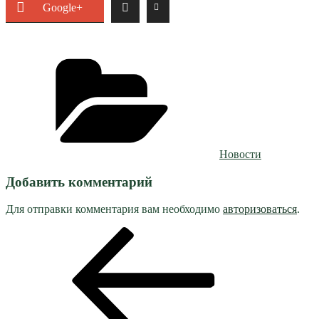
Google+
Рубрики
Новости
Добавить комментарий
Для отправки комментария вам необходимо
авторизоваться
.
Навигация
Предыдущая
запись:
по
записям