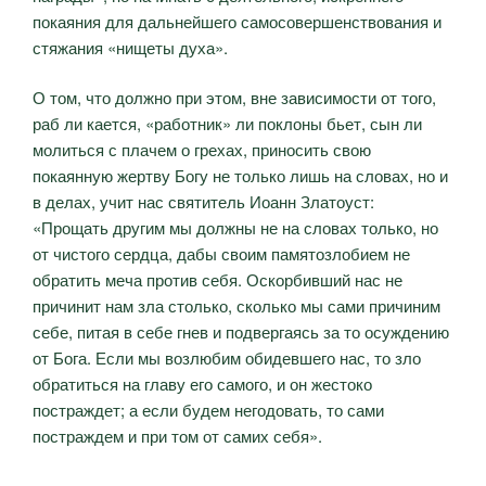
покаяния для дальнейшего самосовершенствования и
стяжания «нищеты духа».
О том, что должно при этом, вне зависимости от того,
раб ли кается, «работник» ли поклоны бьет, сын ли
молиться с плачем о грехах, приносить свою
покаянную жертву Богу не только лишь на словах, но и
в делах, учит нас святитель Иоанн Златоуст:
«Прощать другим мы должны не на словах только, но
от чистого сердца, дабы своим памятозлобием не
обратить меча против себя. Оскорбивший нас не
причинит нам зла столько, сколько мы сами причиним
себе, питая в себе гнев и подвергаясь за то осуждению
от Бога. Если мы возлюбим обидевшего нас, то зло
обратиться на главу его самого, и он жестоко
постраждет; а если будем негодовать, то сами
постраждем и при том от самих себя».