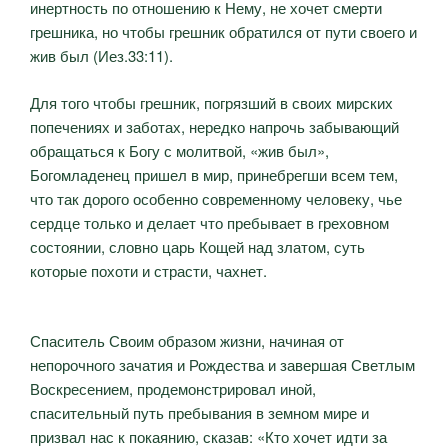
инертность по отношению к Нему, не хочет смерти
грешника, но чтобы грешник обратился от пути своего и
жив был (Иез.33:11).
Для того чтобы грешник, погрязший в своих мирских
попечениях и заботах, нередко напрочь забывающий
обращаться к Богу с молитвой, «жив был»,
Богомладенец пришел в мир, принебрегши всем тем,
что так дорого особенно современному человеку, чье
сердце только и делает что пребывает в греховном
состоянии, словно царь Кощей над златом, суть
которые похоти и страсти, чахнет.
Спаситель Своим образом жизни, начиная от
непорочного зачатия и Рождества и завершая Светлым
Воскресением, продемонстрировал иной,
спасительный путь пребывания в земном мире и
призвал нас к покаянию, сказав: «Кто хочет идти за