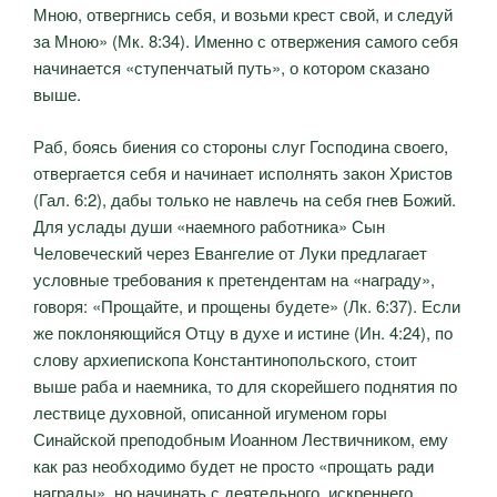
Мною, отвергнись себя, и возьми крест свой, и следуй
за Мною» (Мк. 8:34). Именно с отвержения самого себя
начинается «ступенчатый путь», о котором сказано
выше.
Раб, боясь биения со стороны слуг Господина своего,
отвергается себя и начинает исполнять закон Христов
(Гал. 6:2), дабы только не навлечь на себя гнев Божий.
Для услады души «наемного работника» Сын
Человеческий через Евангелие от Луки предлагает
условные требования к претендентам на «награду»,
говоря: «Прощайте, и прощены будете» (Лк. 6:37). Если
же поклоняющийся Отцу в духе и истине (Ин. 4:24), по
слову архиепископа Константинопольского, стоит
выше раба и наемника, то для скорейшего поднятия по
лествице духовной, описанной игуменом горы
Синайской преподобным Иоанном Лествичником, ему
как раз необходимо будет не просто «прощать ради
награды», но начинать с деятельного, искреннего