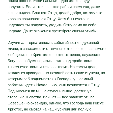
бойся побоев. Если наемник, одно имей в виду –
получить. Если стоишь выше раба и наемника, даже
сын, стыдись Бога как Отца, делай добро, потому что
хорошо повиноваться Отцу. Хотя бы ничего не
надеялся ты получить, угодить Отцу само по себе
награда. Да не окажемся пренебрегающими этим!»
Изучив альтернативность событийности в духовной
жизни, в зависимости от личного отношения спасаемого
к общению со Христом и, соответственно, служению
Богу, попробуем поразмышлять над «рабством»,
«наемничеством» и «сыновством». На самом деле,
каждая из приведенных позиций есть некие ступени, по
которым раб поднимается к Господину, наемный
работник идет к Начальнику, сын возносится к Отцу.
Поднимемся ли мы на ступень выше, достигнув
степени сыновства, или нет — все зависит от нас.
Совершенно очевидно, однако, что Господь наш Иисус
Христос, не смотря на наши усилия или полную