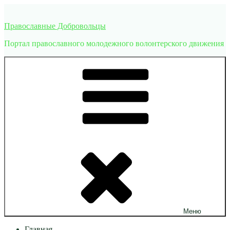
Перейти
к
Православные Добровольцы
содержимому
Портал православного молодежного волонтерского движения
Меню
Главная