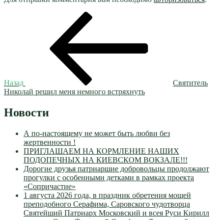
Навигация
Предыдущая
запись:
по
записям
Назад
Святитель
Николай решил меня немного встряхнуть
Новости
А по-настоящему не может быть любви без
жертвенности !
ПРИГЛАШАЕМ НА КОРМЛЕНИЕ НАШИХ
ПОДОПЕЧНЫХ НА КИЕВСКОМ ВОКЗАЛЕ!!!
Дорогие друзья патриаршие добровольцы продолжают
прогулки с особенными детками в рамках проекта
«Сопричастие»
1 августа 2026 года, в праздник обретения мощей
преподобного Серафима, Саровского чудотворца
Святейший Патриарх Московский и всея Руси Кирилл