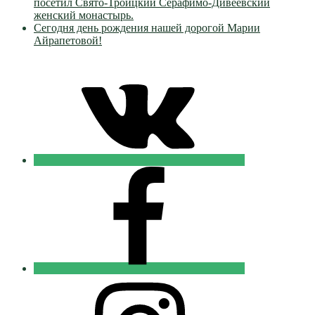
посетил Свято-Троицкий Серафимо-Дивеевский
женский монастырь.
Сегодня день рождения нашей дорогой Марии
Айрапетовой!
VK
Православные
Добровольцы
FB
Православные
Добровольцы
Instagram
Православные
Добровольцы