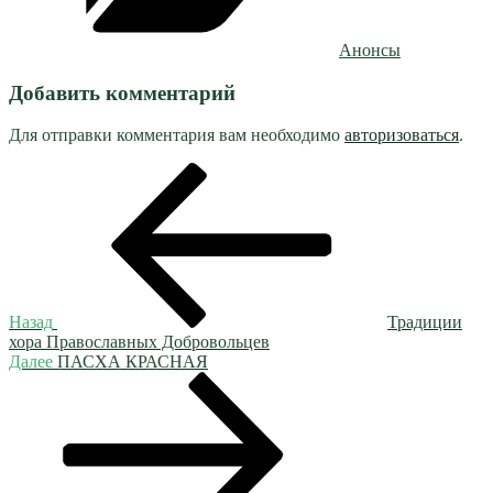
Анонсы
Добавить комментарий
Для отправки комментария вам необходимо
авторизоваться
.
Навигация
Предыдущая
запись:
по
записям
Назад
Традиции
хора Православных Добровольцев
Следующая
Далее
ПАСХА КРАСНАЯ
запись