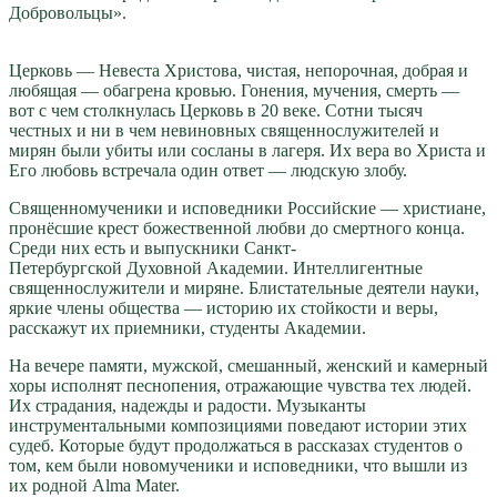
Добровольцы».
Церковь — Невеста Христова, чистая, непорочная, добрая и
любящая — обагрена кровью. Гонения, мучения, смерть —
вот с чем столкнулась Церковь в 20 веке. Сотни тысяч
честных и ни в чем невиновных священнослужителей и
мирян были убиты или сосланы в лагеря. Их вера во Христа и
Его любовь встречала один ответ — людскую злобу.
Священномученики и исповедники Российские — христиане,
пронёсшие крест божественной любви до смертного конца.
Среди них есть и выпускники Санкт-
Петербургской Духовной Академии. Интеллигентные
священнослужители и миряне. Блистательные деятели науки,
яркие члены общества — историю их стойкости и веры,
расскажут их приемники, студенты Академии.
На вечере памяти, мужской, смешанный, женский и камерный
хоры исполнят песнопения, отражающие чувства тех людей.
Их страдания, надежды и радости. Музыканты
инструментальными композициями поведают истории этих
судеб. Которые будут продолжаться в рассказах студентов о
том, кем были новомученики и исповедники, что вышли из
их родной Alma Mater.