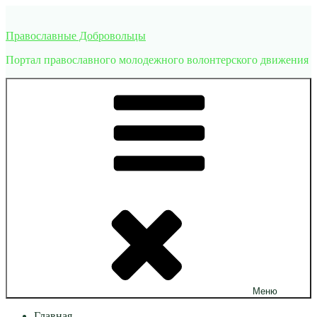
Перейти
к
Православные Добровольцы
содержимому
Портал православного молодежного волонтерского движения
Меню
Главная