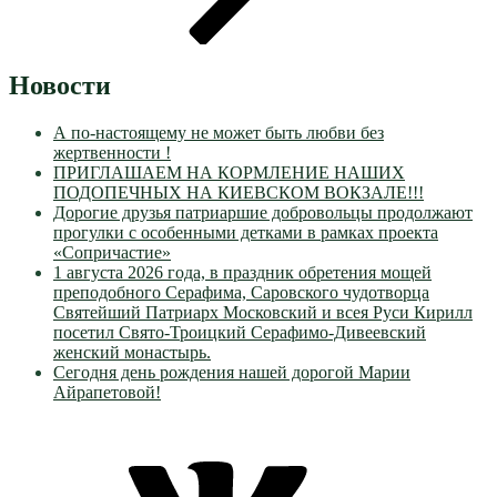
Новости
А по-настоящему не может быть любви без
жертвенности !
ПРИГЛАШАЕМ НА КОРМЛЕНИЕ НАШИХ
ПОДОПЕЧНЫХ НА КИЕВСКОМ ВОКЗАЛЕ!!!
Дорогие друзья патриаршие добровольцы продолжают
прогулки с особенными детками в рамках проекта
«Сопричастие»
1 августа 2026 года, в праздник обретения мощей
преподобного Серафима, Саровского чудотворца
Святейший Патриарх Московский и всея Руси Кирилл
посетил Свято-Троицкий Серафимо-Дивеевский
женский монастырь.
Сегодня день рождения нашей дорогой Марии
Айрапетовой!
VK
Православные
Добровольцы