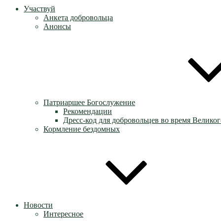
Участвуй
Анкета добровольца
Анонсы
Патриаршее Богослужение
Рекомендации
Дресс-код для добровольцев во время Великог
Кормление бездомных
Новости
Интересное