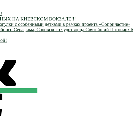
 !
ЫХ НА КИЕВСКОМ ВОКЗАЛЕ!!!
огулки с особенными детками в рамках проекта «Сопричастие»
одобного Серафима, Саровского чудотворца Святейший Патриарх
ой!