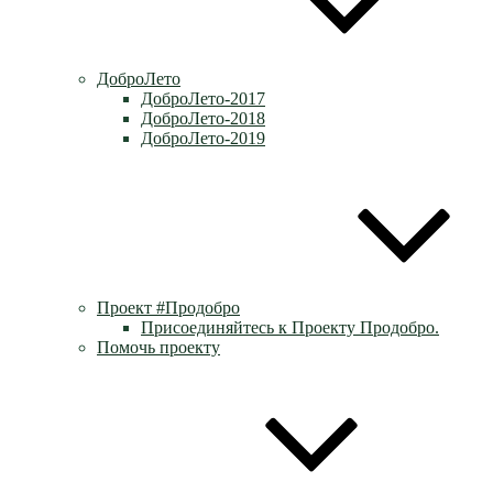
ДоброЛето
ДоброЛето-2017
ДоброЛето-2018
ДоброЛето-2019
Проект #Продобро
Присоединяйтесь к Проекту Продобро.
Помочь проекту