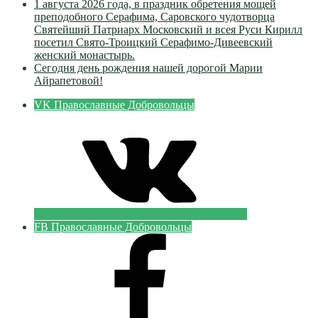
1 августа 2026 года, в праздник обретения мощей
преподобного Серафима, Саровского чудотворца
Святейший Патриарх Московский и всея Руси Кирилл
посетил Свято-Троицкий Серафимо-Дивеевский
женский монастырь.
Сегодня день рождения нашей дорогой Марии
Айрапетовой!
VK Православные Добровольцы
FB Православные Добровольцы