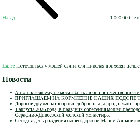
Назад
1 000 000 чел
Следующая
запись
Далее
Потрудиться у мощей святителя Николая приходят целые 
Новости
А по-настоящему не может быть любви без жертвенности
ПРИГЛАШАЕМ НА КОРМЛЕНИЕ НАШИХ ПОДОПЕЧН
Дорогие друзья патриаршие добровольцы продолжают пр
1 августа 2026 года, в праздник обретения мощей преп
Серафимо-Дивеевский женский монастырь.
Сегодня день рождения нашей дорогой Марии Айрапетов
VK
Православные