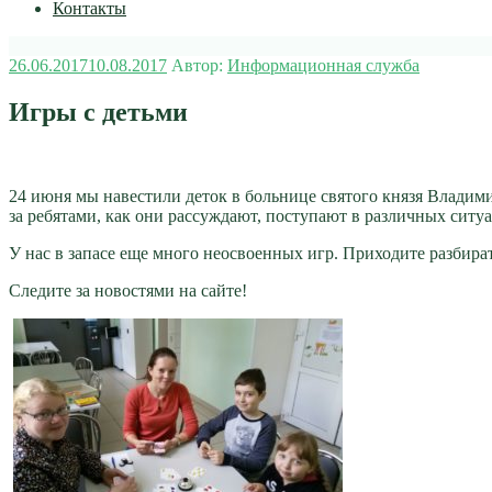
Контакты
Опубликовано
26.06.2017
10.08.2017
Автор:
Информационная служба
Игры с детьми
24 июня мы навестили деток в больнице святого князя Владим
за ребятами, как они рассуждают, поступают в различных ситуа
У нас в запасе еще много неосвоенных игр. Приходите разбир
Следите за новостями на сайте!