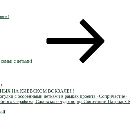
овек!
семьи с детьми!
 !
ЫХ НА КИЕВСКОМ ВОКЗАЛЕ!!!
огулки с особенными детками в рамках проекта «Сопричастие»
одобного Серафима, Саровского чудотворца Святейший Патриарх
ой!