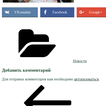
VKontakte
Facebook
Google+
Рубрики
Новости
Добавить комментарий
Для отправки комментария вам необходимо
авторизоваться
.
Навигация
Предыдущая
запись:
по
записям