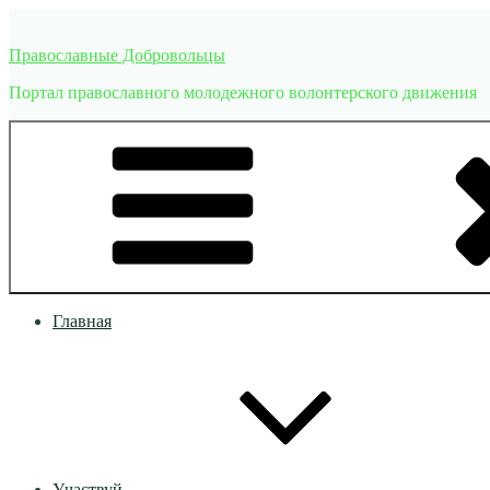
Перейти
к
Православные Добровольцы
содержимому
Портал православного молодежного волонтерского движения
Главная
Участвуй