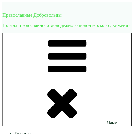
Перейти
к
Православные Добровольцы
содержимому
Портал православного молодежного волонтерского движения
Меню
Главная