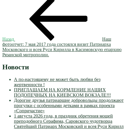
Навигация
запись:
по
записям
Назад
Наш
фотоотчет: 7 мая 2017 года состоялся визит Патриарха
Московского и всея Руси Кирилла в Касимовскую епархию
Рязанской митрополии.
Новости
А по-настоящему не может быть любви без
жертвенности !
ПРИГЛАШАЕМ НА КОРМЛЕНИЕ НАШИХ
ПОДОПЕЧНЫХ НА КИЕВСКОМ ВОКЗАЛЕ!!!
Дорогие друзья патриаршие добровольцы продолжают
прогулки с особенными детками в рамках проекта
«Сопричастие»
1 августа 2026 года, в праздник обретения мощей
преподобного Серафима, Саровского чудотворца
Святейший Патриарх Московский и всея Руси Кирилл