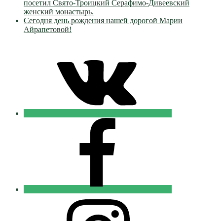
посетил Свято-Троицкий Серафимо-Дивеевский
женский монастырь.
Сегодня день рождения нашей дорогой Марии
Айрапетовой!
VK
Православные
Добровольцы
FB
Православные
Добровольцы
Instagram
Православные
Добровольцы