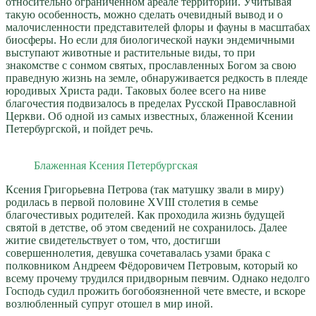
относительно ограниченном ареале территории. Учитывая
такую особенность, можно сделать очевидный вывод и о
малочисленности представителей флоры и фауны в масштабах
биосферы. Но если для биологической науки эндемичными
выступают животные и растительные виды, то при
знакомстве с сонмом святых, прославленных Богом за свою
праведную жизнь на земле, обнаруживается редкость в плеяде
юродивых Христа ради. Таковых более всего на ниве
благочестия подвизалось в пределах Русской Православной
Церкви. Об одной из самых известных, блаженной Ксении
Петербургской, и пойдет речь.
Блаженная Ксения Петербургская
Ксения Григорьевна Петрова (так матушку звали в миру)
родилась в первой половине XVIII столетия в семье
благочестивых родителей. Как проходила жизнь будущей
святой в детстве, об этом сведений не сохранилось. Далее
житие свидетельствует о том, что, достигши
совершеннолетия, девушка сочетавалась узами брака с
полковником Андреем Фёдоровичем Петровым, который ко
всему прочему трудился придворным певчим. Однако недолго
Господь судил прожить богобоязненной чете вместе, и вскоре
возлюбленный супруг отошел в мир иной.