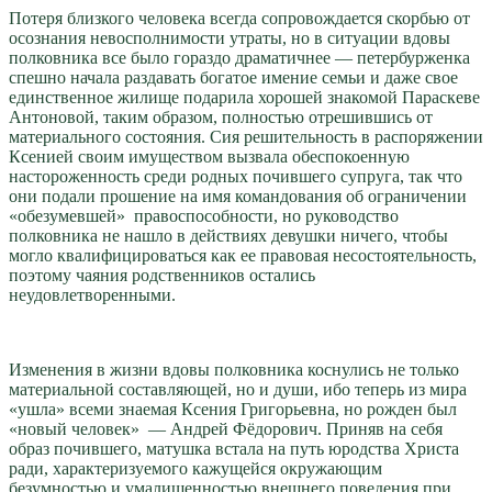
Потеря близкого человека всегда сопровождается скорбью от
осознания невосполнимости утраты, но в ситуации вдовы
полковника все было гораздо драматичнее — петербурженка
спешно начала раздавать богатое имение семьи и даже свое
единственное жилище подарила хорошей знакомой Параскеве
Антоновой, таким образом, полностью отрешившись от
материального состояния. Сия решительность в распоряжении
Ксенией своим имуществом вызвала обеспокоенную
настороженность среди родных почившего супруга, так что
они подали прошение на имя командования об ограничении
«обезумевшей» правоспособности, но руководство
полковника не нашло в действиях девушки ничего, чтобы
могло квалифицироваться как ее правовая несостоятельность,
поэтому чаяния родственников остались
неудовлетворенными.
Изменения в жизни вдовы полковника коснулись не только
материальной составляющей, но и души, ибо теперь из мира
«ушла» всеми знаемая Ксения Григорьевна, но рожден был
«новый человек» — Андрей Фёдорович. Приняв на себя
образ почившего, матушка встала на путь юродства Христа
ради, характеризуемого кажущейся окружающим
безумностью и умалишенностью внешнего поведения при