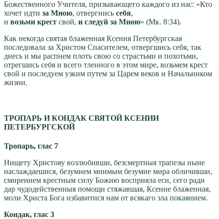
Божественного Учителя, призывающего каждого из нас: «Кто
хочет идти
за
Мною
, отвергнись
себя
,
и
возьми
крест
свой,
и
следуй
за Мною
» (Мк. 8:34).
Как некогда святая блаженная Ксения Петербургская
последовала за Христом Спасителем, отвергшись себя, так
днесь и мы распнем плоть свою со страстьми и похотьми,
отрегшись себя и всего тленного в этом мире, возьмем крест
свой и последуем узким путем за Царем веков и Начальником
жизни.
ТРОПАРЬ И КОНДАК СВЯТОЙ КСЕНИИ
ПЕТЕРБУРГСКОЙ
Тропарь, глас 7
Нищету Христову возлюбивши, безсмертныя трапезы ныне
наслаждаешися, безумием мнимым безумие мира обличивши,
смирением крестным силу Божию восприяла еси, сего ради
дар чудодейственныя помощи стяжавшая, Ксение блаженная,
моли Христа Бога избавитися нам от всякаго зла покаянием.
Кондак, глас 3