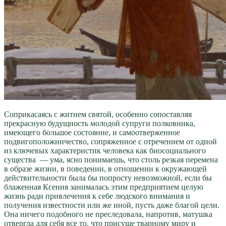
Соприкасаясь с житием святой, особенно сопоставляя
прекрасную будущность молодой супруги полковника,
имеющего большое состояние, и самоотверженное
подвигоположничество, сопряженное с отречением от одной
из ключевых характеристик человека как биосоциального
существа — ума, ясно понимаешь, что столь резкая перемена
в образе жизни, в поведении, в отношении к окружающей
действительности была бы попросту невозможной, если бы
блаженная Ксения занималась этим предприятием целую
жизнь ради привлечения к себе людского внимания и
получения известности или же иной, пусть даже благой цели.
Она ничего подобного не преследовала, напротив, матушка
отвергла для себя все то, что присуще тварному миру и