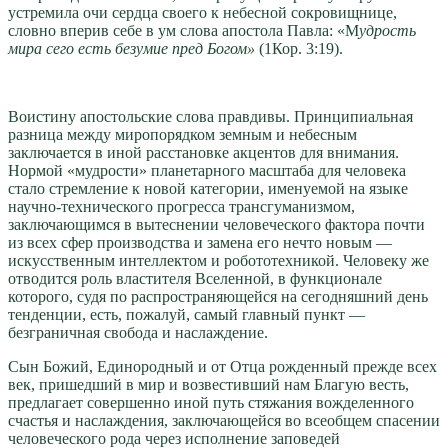
устремила очи сердца своего к небесной сокровищнице,
словно вперив себе в ум слова апостола Павла: «М
удрость
мира сего есть безумие пред Богом»
(1Кор. 3:19).
Воистину апостольские слова правдивы. Принципиальная
разница между миропорядком земным и небесным
заключается в иной расстановке акцентов для внимания.
Нормой «мудрости» планетарного масштаба для человека
стало стремление к новой категории, именуемой на языке
научно-технического прогресса трансгуманизмом,
заключающимся в вытеснении человеческого фактора почти
из всех сфер производства и замена его нечто новым —
искусственным интеллектом и робототехникой. Человеку же
отводится роль властителя Вселенной, в функционале
которого, судя по распространяющейся на сегодняшний день
тенденции, есть, пожалуй, самый главный пункт —
безграничная свобода и наслаждение.
Сын Божий, Единородный и от Отца рожденный прежде всех
век, пришедший в мир и возвестивший нам Благую весть,
предлагает совершенно иной путь стяжания вожделенного
счастья и наслаждения, заключающейся во всеобщем спасении
человеческого рода через исполнение заповедей