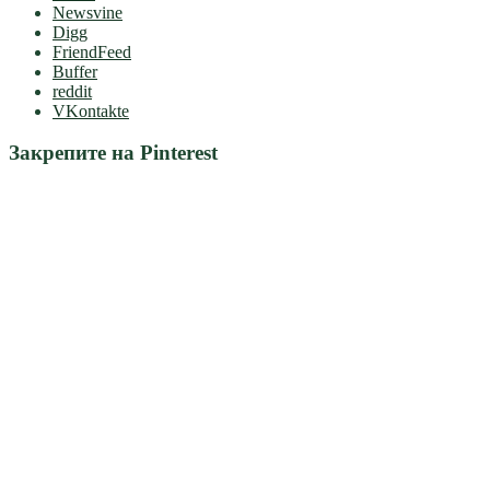
Newsvine
Digg
FriendFeed
Buffer
reddit
VKontakte
Закрепите на Pinterest