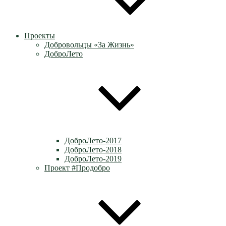
Проекты
Добровольцы «За Жизнь»
ДоброЛето
ДоброЛето-2017
ДоброЛето-2018
ДоброЛето-2019
Проект #Продобро