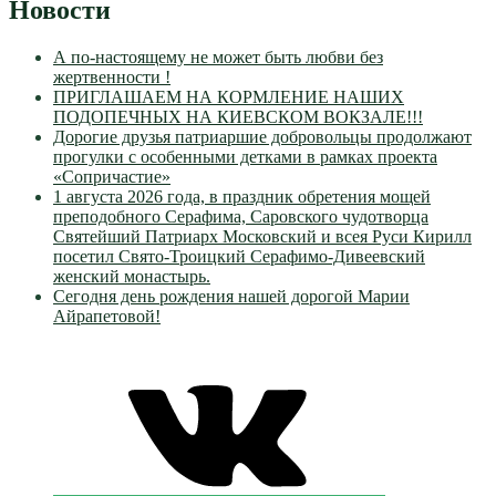
Новости
А по-настоящему не может быть любви без
жертвенности !
ПРИГЛАШАЕМ НА КОРМЛЕНИЕ НАШИХ
ПОДОПЕЧНЫХ НА КИЕВСКОМ ВОКЗАЛЕ!!!
Дорогие друзья патриаршие добровольцы продолжают
прогулки с особенными детками в рамках проекта
«Сопричастие»
1 августа 2026 года, в праздник обретения мощей
преподобного Серафима, Саровского чудотворца
Святейший Патриарх Московский и всея Руси Кирилл
посетил Свято-Троицкий Серафимо-Дивеевский
женский монастырь.
Сегодня день рождения нашей дорогой Марии
Айрапетовой!
VK
Православные
Добровольцы