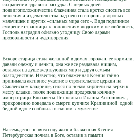
сохранении здравого рассудка. С первых дней
подвигоположничества блаженная стала кротко сносить все
лишения и издевательства над нею со стороны дворовых
мальчишек и других «сильных мира сего». Видя подлинное
смирение странницы к поношениям людским и незлобивость,
Господь наградил обильно угодницу Свою дарами
прозорливости и чудотворения.
Вскоре старица стала желанной в домах горожан, ее кормили,
давали одежду и деньги, она же все раздавала нищим,
оставляя на душе жертвующих мир и даруя семьям
благоденствие. Известно, что блаженная Ксения тайно
принимала активное участие в строительстве церкви на
Смоленском кладбище, снося по ночам кирпичи на верхи к
месту кладки, также подвижница предрекла кончину
императрицы Елизаветы Петровны и Иоанна Антоновича,
прикровенно поведала о смерти купчихе Крапивиной, одной
бедной вдове сообщила о скором замужестве.
На семьдесят первом году жизни блаженная Ксения
Петербургская почила в Боге, оставив в памяти