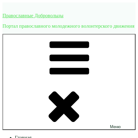
Перейти
к
Православные Добровольцы
содержимому
Портал православного молодежного волонтерского движения
Меню
Главная