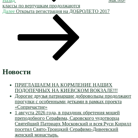
Назад
Мастер-
классы по вертушкам продолжаются
Следующая
Далее
Открыта регистрация на ДОБРОЛЕТО 2017
запись
Новости
ПРИГЛАШАЕМ НА КОРМЛЕНИЕ НАШИХ
ПОДОПЕЧНЫХ НА КИЕВСКОМ ВОКЗАЛЕ!!!
Дорогие друзья патриаршие добровольцы продолжают
прогулки с особенными детками в рамках проекта
«Сопричастие»
1 августа 2026 года, в праздник обретения мощей
преподобного Серафима, Саровского чудотворца
Святейший Патриарх Московский и всея Руси Кирилл
посетил Свято-Троицкий Серафимо-Дивеевский
женский монастырь.