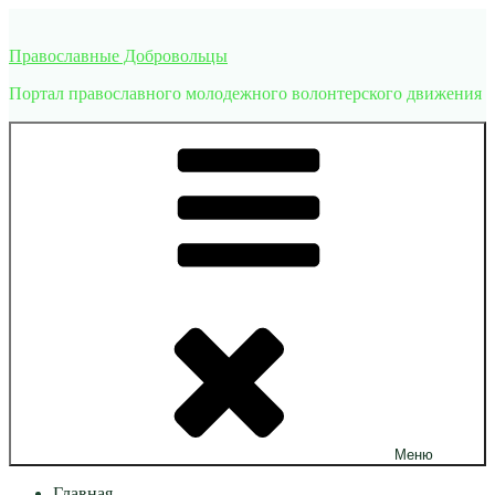
Перейти
к
Православные Добровольцы
содержимому
Портал православного молодежного волонтерского движения
Меню
Главная