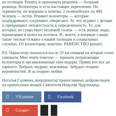
не полиция. Решать и принимать решения — большая
разница. Волонтеры и есть настоящее укрепление. Не
турникеты, не кордоны и шлюзы. 2 полицейских на 400
человек — ветер. Решают волонтеры — которые
подбадривают, согревают, оберегают. Те, что играют с детьми
и превращают неизвестность в определенность. Те, для
которых не существует безликой толпы — есть живые люди,
пришедшие в шлюз на полчаса. И, знаете, я впервые слышу
такие теплые отзывы о нашей полиции и социальных
службах. От волонтеров, конечно. РАВЕНСТВО решает.
P.S. Навигатор свихнулся после 35 км пешком на второй сотне
самоката. Мне опять повезло — пришли потрясающие
волонтеры и организованные тим-лидеры. Прямо вот все до
единого. Добрые, мудрые, вежливые. Забудьте теорию
вероятностей. Я за теорию любви.
Наталья Салмина, координатор православных добровольцев
на принесении мощей Святителя Николая Чудотворца.
VKontakte
Facebook
Google+