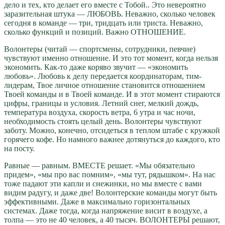
дело и тех, кто делает его вместе с Тобой.. Это невероятно
заразительная штука — ЛЮБОВЬ. Неважно, сколько человек
сегодня в команде — три, тридцать или триста. Неважно,
сколько функций и позиций. Важно ОТНОШЕНИЕ.
Волонтеры (читай — спортсмены, сотрудники, певчие)
чувствуют именно отношение. И это тот момент, когда нельзя
экономить. Как-то даже коряво звучит — «экономить
любовь». Любовь к делу передается координаторам, тим-
лидерам, Твое личное отношение становится отношением
Твоей команды и в Твоей команде. И в этот момент стираются
цифры, границы и условия. Летний снег, мелкий дождь,
температура воздуха, скорость ветра, 6 утра и час ночи,
необходимость стоять целый день. Волонтеры чувствуют
заботу. Можно, конечно, отсидеться в теплом штабе с кружкой
горячего кофе. Но намного важнее дотянуться до каждого, кто
на посту.
Равные — равным. ВМЕСТЕ решает. «Мы обязательно
придем», «мы про вас помним», «мы тут, рядышком». На нас
тоже падают эти капли и снежинки, но мы вместе с вами
видим радугу, и даже две! Волонтерские команды могут быть
эффективными. Даже в максимально горизонтальных
системах. Даже тогда, когда напряжение висит в воздухе, а
толпа — это не 40 человек, а 40 тысяч. ВОЛОНТЕРЫ решают,