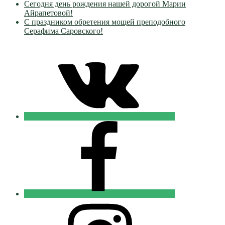
Сегодня день рождения нашей дорогой Марии
Айрапетовой!
С праздником обретения мощей преподобного
Серафима Саровского!
VK
Православные
Добровольцы
FB
Православные
Добровольцы
Instagram
Православные
Добровольцы