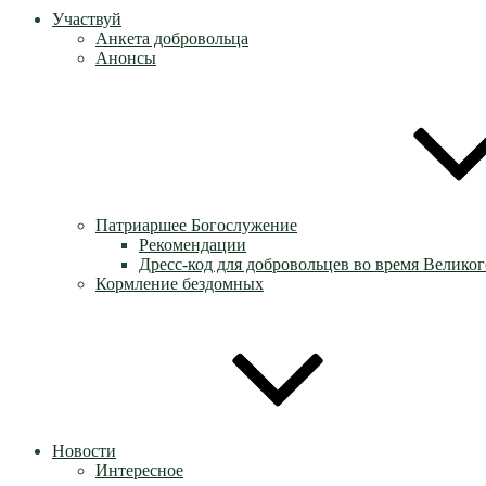
Участвуй
Анкета добровольца
Анонсы
Патриаршее Богослужение
Рекомендации
Дресс-код для добровольцев во время Великог
Кормление бездомных
Новости
Интересное