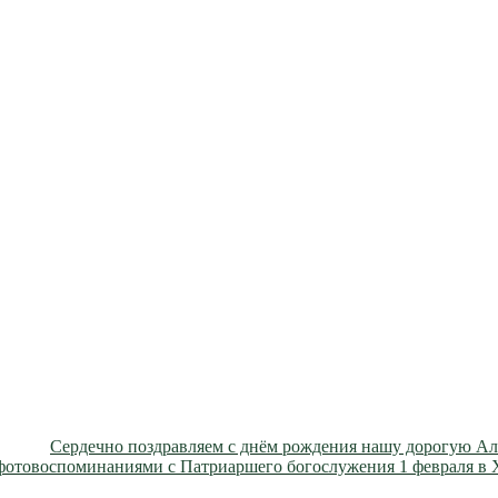
Сердечно поздравляем с днём рождения нашу дорогую А
 фотовоспоминаниями с Патриаршего богослужения 1 февраля в 