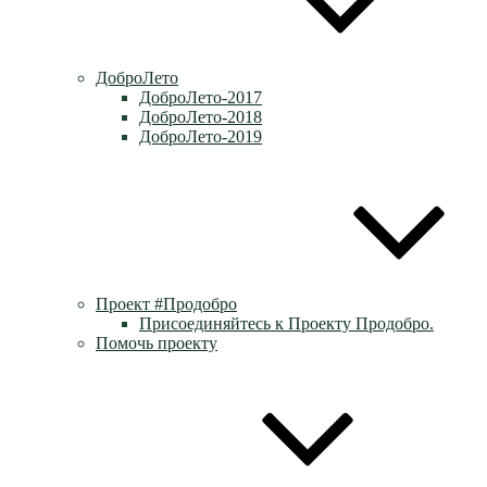
ДоброЛето
ДоброЛето-2017
ДоброЛето-2018
ДоброЛето-2019
Проект #Продобро
Присоединяйтесь к Проекту Продобро.
Помочь проекту