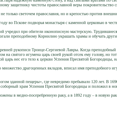
сты­ря на­деж­ную ка­мен­ную сте­ну, а над свя­ты­ми вра­та­ми по сво­
но­му за­щит­ни­ку чи­сто­ты пра­во­слав­ной ве­ры по­кро­ви­тель­ство св
ла не толь­ко све­то­чем пра­во­сла­вия, но и кре­по­стью про­тив внеш­н
го­ду во Пско­ве по­дво­рья мо­на­сты­ря с ка­мен­ной цер­ко­вью в чес
лий учре­дил при оби­те­ли ико­но­пис­ную ма­стер­скую. Тру­див­ши­е­с
­га­ли пре­по­доб­но­му Кор­ни­лию укра­шать хра­мы и обу­чать дру­гих 
 древ­ней ру­ко­пи­си Тро­и­це-Сер­ги­е­вой Лав­ры. Ко­гда пре­по­доб­н
м на свя­то­го игу­ме­на царь сво­ей ру­кой от­сек ему го­ло­ву, но тот­ч
рой царь нес его те­ло к церк­ви Успе­ния Пре­свя­той Бо­го­ро­ди­цы, н
 мно­же­ство дра­го­цен­ных вкла­дов, впи­сал имя пре­по­доб­но­го игу­
 «Бо­гом здан­ной пе­ще­ры», где невре­ди­мо пре­бы­ва­ло 120 лет. В 16
 в со­бор­ный храм Успе­ния Пре­свя­той Бо­го­ро­ди­цы и по­ло­жил в но
о­же­ны в мед­но-по­се­реб­рен­ную ра­ку, а в 1892 го­ду – в но­вую ра­ку