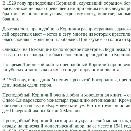
В 1529 го­ду пре­по­доб­ный Кор­ни­лий, слу­жив­ший об­раз­цом бо­го­
на­сель­ни­ков не бы­ло пре­вы­ше­но ни при од­ном из по­сле­ду­ю­щих
бра­тию к вы­пол­не­нию уста­ва, стро­го­му по­сту, мо­лит­ве, на­по­
бра­нию.
Де­я­тель­ность пре­по­доб­но­го Кор­ни­лия рас­про­стра­ня­лась да­ле­
лей окрест­ных мест – эс­тов и сэту, мно­гие из ко­то­рых кре­сти­лис
бла­го­слов­лял с мо­лит­вой и лю­бо­вью. При зву­ке его го­ло­са от­кр
Од­на­жды на Псков­щине бы­ло мо­ро­вое по­вет­рие. Лю­ди бе­жа­ли из
ра­зы, но и от го­ло­да. По бла­го­сло­ве­нию пре­по­доб­но­го Кор­ни
По вре­мя Ли­вон­ской вой­ны пре­по­доб­ный Кор­ни­лий про­по­ве­до­ва
ли уби­тых и за­пи­сы­ва­ли их в си­но­ди­ки для по­ми­но­ве­ния.
В 1560 го­ду, в празд­ник Успе­ния Пре­свя­той Бо­го­ро­ди­цы, пре­п
день нем­цы сда­ли го­род.
Пре­по­доб­ный Кор­ни­лий очень лю­бил и хо­ро­шо знал кни­ги – он с
Спа­со-Ели­за­ров­ско­го мо­на­сты­ря тра­ди­цию ле­то­пи­са­ния. Кро­
оби­те­ли, на­чал ве­сти «Кор­мо­вую кни­гу». В этом тру­де он оста­вил
дес Пе­чер­ской ико­ны Бо­жи­ей Ма­те­ри».
Пре­по­доб­ный Кор­ни­лий рас­ши­рил и укра­сил свой мо­на­стырь, пр
огра­ду, на при­ез­жий мо­на­стыр­ский двор, на ее ме­сте в 1541 го­ду