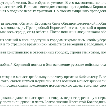
угод­ной жиз­ни, был из­бран игу­ме­ном. В его на­сто­я­тель­ство чис­л
 на­сто­я­те­лей. Вста­вая с вос­хо­дом солн­ца, пре­по­доб­ный Кор­ни­л
ми­ная о по­дви­ге пер­вых хри­сти­ан. По сво­е­му сми­ре­нию пре­по­д
ко за пре­де­лы оби­те­ли. Его жизнь бы­ла об­раз­цом де­я­тель­ной люб­ви
ь в мо­на­сты­ре. Пре­по­доб­ный Кор­ни­лий, все­гда крот­кий и при­вет
ы­ва­лось серд­це, стыд от­бе­гал. По­сле по­ка­я­ния лю­ди пла­ка­ли об­
 се­ле­ний в ле­са, под­сту­пы к го­ро­дам за­кры­ва­лись, чтобы убе­р
­лия в то страш­ное вре­мя ино­ки мо­на­сты­ря вы­хо­ди­ли к го­лод­ным
л хри­сти­ан­ство в от­во­е­ван­ных го­ро­дах, стро­ил там хра­мы, по­мо
о­доб­ный Кор­ни­лий по­слал в бла­го­сло­ве­ние рус­ским вой­скам, о
о­здал в мо­на­сты­ре боль­шую по то­му вре­ме­ни биб­лио­те­ку. В се
ме то­го, свя­той игу­мен Кор­ни­лий за­вел боль­шой мо­на­стыр­ский си
 по­сле­ду­ю­щим по­ко­ле­ни­ям ис­то­ри­че­скую ха­рак­те­ри­сти­ку сво
о­ко­пал да­лее мо­на­стыр­ские пе­ще­ры, пе­ре­нес де­ре­вян­ную цер­к
 по­ста­вил цер­ковь в честь Бла­го­ве­ще­ния Пре­свя­той Бо­го­ро­ди­ц