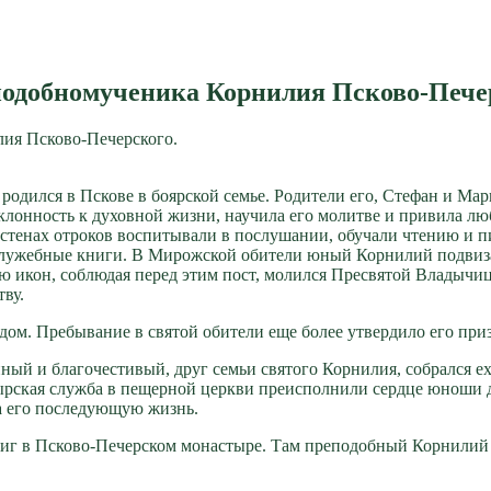
подобномученика Корнилия Псково-Пече
лия Псково-Печерского.
­дил­ся в Пско­ве в бо­яр­ской се­мье. Ро­ди­те­ли его, Сте­фан и Ма­ри
клон­ность к ду­хов­ной жиз­ни, на­учи­ла его мо­лит­ве и при­ви­ла лю­
­нах от­ро­ков вос­пи­ты­ва­ли в по­слу­ша­нии, обу­ча­ли чте­нию и пи
го­слу­жеб­ные кни­ги. В Ми­рож­ской оби­те­ли юный Кор­ни­лий под­ви­за
нию икон, со­блю­дая пе­ред этим пост, мо­лил­ся Пре­свя­той Вла­ды­чи­
­ву.
й дом. Пре­бы­ва­ние в свя­той оби­те­ли еще бо­лее утвер­ди­ло его при­
ный и бла­го­че­сти­вый, друг се­мьи свя­то­го Кор­ни­лия, со­брал­ся е
ыр­ская служ­ба в пе­щер­ной церк­ви пре­ис­пол­ни­ли серд­це юно­ши ду
на его по­сле­ду­ю­щую жизнь.
стриг в Пско­во-Пе­чер­ском мо­на­сты­ре. Там пре­по­доб­ный Кор­ни­л