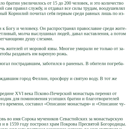
о бра­тии уве­ли­чи­лось от 15 до 200 че­ло­век, и это ко­ли­че­ство
ий сам пра­вил служ­бу, и от­да­вал все си­лы тру­дам, во­оду­шев­лял
об­ный Кор­ни­лий по­чи­тал се­бя пер­вым сре­ди рав­ных лишь по из­
 к Бо­гу и че­ло­ве­ку. Он рас­про­стра­нял пра­во­сла­вие сре­ди жи­те­
­ли­вый, мол­ча вы­слу­ши­вал лю­дей, да­вал на­став­ле­ния, а по­том
лег­ча­ю­щи­ми ду­шу сле­за­ми.
ечь жи­те­лей от мо­ро­вой яз­вы. Мно­гие уми­ра­ли не толь­ко от за­
, чтобы раз­да­вать им ва­ре­ную рожь.
­гал по­стра­дав­шим, за­бо­тил­ся о ра­не­ных. В оби­те­ли по­гре­ба­
са­ждав­шим го­род Фел­лин, просфо­ру и свя­тую во­ду. В тот же
­ре­дине XVI ве­ка Пско­во-Пе­чер­ский мо­на­стырь пе­ре­нял от
­но­дик для по­ми­но­ве­ния усоп­ших бра­тии и бла­го­тво­ри­те­лей
­е­го вре­ме­ни, со­ста­вил «Опи­са­ние мо­на­сты­ря» и «Опи­са­ние чу­
овь во имя Со­ро­ка му­че­ни­ков Се­ва­стий­ских за мо­на­стыр­скую
ы и в 1559 го­ду по­стро­ил храм По­кро­ва Пре­свя­той Бо­го­ро­ди­цы.