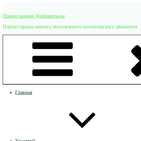
Перейти
к
Православные Добровольцы
содержимому
Портал православного молодежного волонтерского движения
Главная
Участвуй