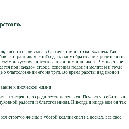
рского.
я, вос­пи­ты­ва­ли сы­на в бла­го­че­стии и стра­хе Бо­жи­ем. Уже в
бовь к стран­ни­кам. Чтобы дать сы­ну об­ра­зо­ва­ние, ро­ди­те­ли от­
сь­му, ис­кус­ству кни­го­пи­са­ния и пи­са­нию икон. В мо­на­сты­ре
­ет­ся под на­ча­лом стар­ца, со­вер­шая по­дви­ги мо­лит­вы и тру­да,
це о бла­го­сло­вении его на труд. Во вре­мя ра­бо­ты над ико­ной
зва­ние к ино­че­ской жиз­ни.
хать в за­те­рян­ную сре­ди ле­сов ма­лень­кую Пе­чер­скую оби­тель и
­хов­ной ра­до­сти и бла­го­го­ве­ни­ем. Ни­ко­гда и ни­где еще он так
ий вел стро­гую жизнь: в убо­гой ке­ллии спал на дос­ках, все свое