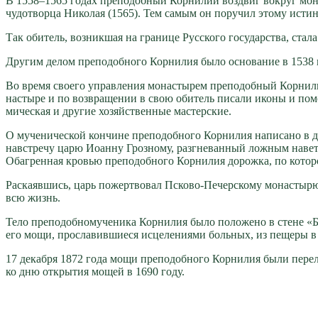
В 1558–1565 го­дах пре­по­доб­ный Кор­ни­лий воз­двиг во­круг мо­на­
чу­до­твор­ца Ни­ко­лая (1565). Тем са­мым он по­ру­чил это­му ис­тин­
Так оби­тель, воз­ник­шая на гра­ни­це Рус­ско­го го­су­дар­ства, ста­
Дру­гим де­лом пре­по­доб­но­го Кор­ни­лия бы­ло ос­но­ва­ние в 1538 
Во вре­мя сво­е­го управ­ле­ния мо­на­сты­рем пре­по­доб­ный Кор­ни­
на­сты­ре и по воз­вра­ще­нии в свою оби­тель пи­са­ли ико­ны и по­мо
ми­че­ская и дру­гие хо­зяй­ствен­ные ма­стер­ские.
О му­че­ни­че­ской кон­чине пре­по­доб­но­го Кор­ни­лия на­пи­са­но в
на­встре­чу ца­рю Иоан­ну Гроз­но­му, раз­гне­ван­ный лож­ным на­ве­то
Обаг­рен­ная кро­вью пре­по­доб­но­го Кор­ни­лия до­рож­ка, по ко­то­
Рас­ка­яв­шись, царь по­жерт­во­вал Пско­во-Пе­чер­ско­му мо­на­сты­рю
всю жизнь.
Те­ло пре­по­доб­но­му­че­ни­ка Кор­ни­лия бы­ло по­ло­же­но в стене
его мо­щи, про­сла­вив­ши­е­ся ис­це­ле­ни­я­ми боль­ных, из пе­ще­ры
17 де­каб­ря 1872 го­да мо­щи пре­по­доб­но­го Кор­ни­лия бы­ли пе­ре­л
ко дню от­кры­тия мо­щей в 1690 го­ду.