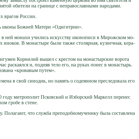
е­му за­мыс­лу по­стро­ил ка­мен­ную цер­ковь во имя свя­ти­те­ля и
я­той оби­те­ли на гра­ни­це с непра­во­слав­ны­ми на­ро­да­ми.
их вра­гов Рос­сии.
ть ико­ны Бо­жи­ей Ма­те­ри «Оди­гит­рии».
я в ней мо­на­хи учи­лись ис­кус­ству ико­но­пи­си в Ми­рож­ском мо­
ино­ков. В мо­на­сты­ре бы­ли так­же сто­ляр­ная, куз­неч­ная, ке­ра­
ый игу­мен Кор­ни­лий вы­шел с кре­стом на мо­на­стыр­ские во­ро­та
ас рас­ка­ял­ся и, под­няв те­ло его, на ру­ках по­нес в мо­на­стырь.
а­зва­на «кро­ва­вым пу­тем».
ме­на в свой си­но­дик, но па­мять о со­де­ян­ном пре­сле­до­ва­ла его
90 го­ду мит­ро­по­лит Псков­ский и Из­бор­ский Мар­келл пе­ре­нес
­вом гро­бе в стене.
. По­ла­га­ют, что служ­ба пре­по­доб­но­му­че­ни­ку бы­ла со­став­ле­на