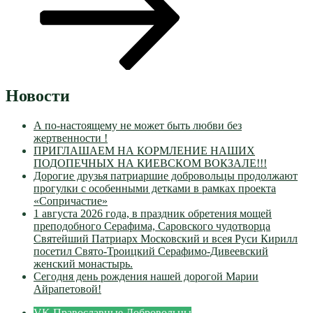
Новости
А по-настоящему не может быть любви без
жертвенности !
ПРИГЛАШАЕМ НА КОРМЛЕНИЕ НАШИХ
ПОДОПЕЧНЫХ НА КИЕВСКОМ ВОКЗАЛЕ!!!
Дорогие друзья патриаршие добровольцы продолжают
прогулки с особенными детками в рамках проекта
«Сопричастие»
1 августа 2026 года, в праздник обретения мощей
преподобного Серафима, Саровского чудотворца
Святейший Патриарх Московский и всея Руси Кирилл
посетил Свято-Троицкий Серафимо-Дивеевский
женский монастырь.
Сегодня день рождения нашей дорогой Марии
Айрапетовой!
VK Православные Добровольцы