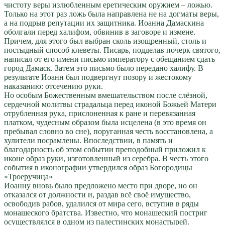
чистоту веры излюбленным еретическим оружием – ложью.
Только на этот раз ложь была направлена не на догматы веры,
а на подрыв репутации их защитника. Иоанна Дамаскина
оболгали перед халифом, обвинив в заговоре и измене.
Причем, для этого был выбран сколь изощренный, столь и
постыдный способ клеветы. Писарь, подделав почерк святого,
написал от его имени письмо императору с обещанием сдать
город Дамаск. Затем это письмо было передано халифу. В
результате Иоанн был подвергнут позору и жестокому
наказанию: отсечению руки.
Но особым Божественным вмешательством после слёзной,
сердечной молитвы страдальца перед иконой Божьей Матери
отрубленная рука, прислоненная к ране и перевязанная
платком, чудесным образом была исцелена (в это время он
пребывал словно во сне), поруганная честь восстановлена, а
хулители посрамлены. Впоследствии, в память и
благодарность об этом событии преподобный приложил к
иконе образ руки, изготовленный из серебра. В честь этого
события в иконографии утвердился образ Богородицы
«Троеручица»
Иоанну вновь было предложено место при дворе, но он
отказался от должности и, раздав всё своё имущество,
освободив рабов, удалился от мира сего, вступив в ряды
монашеского братства. Известно, что монашеский постриг
осуществлялся в одном из палестинских монастырей.