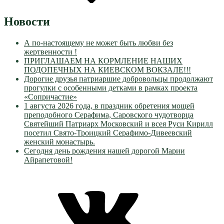
Новости
А по-настоящему не может быть любви без
жертвенности !
ПРИГЛАШАЕМ НА КОРМЛЕНИЕ НАШИХ
ПОДОПЕЧНЫХ НА КИЕВСКОМ ВОКЗАЛЕ!!!
Дорогие друзья патриаршие добровольцы продолжают
прогулки с особенными детками в рамках проекта
«Сопричастие»
1 августа 2026 года, в праздник обретения мощей
преподобного Серафима, Саровского чудотворца
Святейший Патриарх Московский и всея Руси Кирилл
посетил Свято-Троицкий Серафимо-Дивеевский
женский монастырь.
Сегодня день рождения нашей дорогой Марии
Айрапетовой!
VK
Православные
Добровольцы