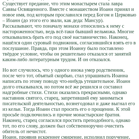
Существует предание, что этим монастырем стала лавра
Саввы Освященного. Вместе с монашеством Иоанн принял и
новое имя, под которым прославился перед Богом и Церковью
– Иоанн (до этого его звали, как деда: Мансур).
Рассказывают, что поначалу монахи относились к нему с
настороженностью, ведь всё-таки бывший вельможа. Многие
отказывались брать его под своё наставничество. Наконец,
нашёлся один суровый подвижник, согласившийся взять его в
послушание. Правда, при этом Иоанну было поставлено
твёрдое условие, чтобы он решительно отказался от занятий
каким-либо литературным трудом. И он отказался.
Но вот случилось, что у одного инока умер родственник,
после чего тот, объятый скорбью, стал упрашивать Иоанна
написать по этому поводу что-нибудь утешительное. Иоанн
долго отказывался, но потом всё же решился и составил
надгробные стихи. Стихи оказались прекрасными, однако
наставник святого, старец, запретивший ему заниматься
писательской деятельностью, вознегодовал и даже выгнал его
из кельи. Тогда Иоанн стал просить его о прощении. К этой
просьбе подключились и прочие монастырские братия.
Наконец, старец согласился простить преподобного, однако
тот, по его слову, должен был собственноручно очистить
обитель от нечистот.
Иоанн, проявив искреннее смирение, исполнил поручение,