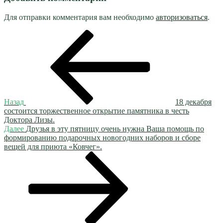
Для отправки комментария вам необходимо
авторизоваться
.
Навигация
Предыдущая
запись:
по
записям
Назад
18 декабря
состоится торжественное открытие памятника в честь
Доктора Лизы.
Следующая
Далее
Друзья в эту пятницу очень нужна Ваша помощь по
запись
формированию подарочных новогодних наборов и сборе
вещей для приюта «Ковчег».