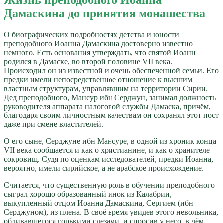
Дамаскина до принятия монашества
О биографических подробностях детства и юности
преподобного Иоанна Дамаскина достоверно известно
немного. Есть основания утверждать, что святой Иоанн
родился в Дамаске, во второй половине VII века.
Происходил он из известной и очень обеспеченной семьи. Его
предки имели непосредственное отношение к высшим
властным структурам, управлявшим на территории Сирии.
Дед преподобного, Мансур ибн Серджун, занимал должность
руководителя аппарата налоговой службы Дамаска, причём,
благодаря своим личностным качествам он сохранял этот пост
даже при смене властителей.
О его сыне, Серджуне ибн Мансуре, в одной из хроник конца
VII века сообщается и как о христианине, и как о хранителе
сокровищ. Судя по оценкам исследователей, предки Иоанна,
вероятно, имели сирийское, а не арабское происхождение.
Считается, что существенную роль в обучении преподобного
сыграл хорошо образованный инок из Калабрии,
выкупленный отцом Иоанна Дамаскина, Сергием (ибн
Серджуном), из плена. В своё время увидев этого невольника,
обливавшегося горькими слезами, и спросив у него, в чём