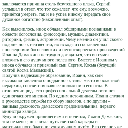
заключается причина столь безутешного плача, Сергий
услышал в ответ, что тот сожалеет, что ему, возможно,
придётся умереть, так и не успев никому передать своё
духовное богатство (накопленный опыт).
Как выяснилось, инок обладал обширными познаниями в
области богословия, философии, музыки, диалектики,
риторики, физики, астрономии. Чему именно он учил своего
подопечного, неизвестно, но исходя из составленных
впоследствии богословских и песнотворческих произведений
Иоанна Дамаскина не трудно догадаться, что он сумел
вложить в его душу много полезного. Вместе с Иоанном у
инока обучался и приемный сын Сергия, Косма (будущий
святой Косма Маюмский).
Получив надлежащее образование, Иоанн, как сын
высокопоставленного подданного, занял место во властной
иерархии, соответствовавшее положению его отца. В
отношении рода его профессиональной деятельности нет
единогласного мнения. По одним источникам, Иоанн служил
в руководстве службы по сбору налогов, а по другим –
занимал должность дамасского градоначальника, первого
министра халифа.
Будучи окружен привилегиями и почетом, Иоанн Дамаскин,
тем не менее, не считал путь светской карьеры и
материального благополучия лучшим путём. Его сердце уже