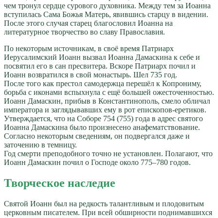
чем тронул сердце сурового духовника. Между тем за Иоанна
вступилась Сама Божья Матерь, явившись старцу в видении.
После этого случая старец благословил Иоанна на
литературное творчество во славу Православия.
По некоторым источникам, в своё время Патриарх
Иерусалимский Иоанн вызвал Иоанна Дамаскина к себе и
посвятил его в сан пресвитера. Вскоре Патриарх почил и
Иоанн возвратился в свой монастырь. Шел 735 год.
После того как престол самодержца перешёл к Копрониму,
борьба с иконами вспыхнула с ещё большей ожесточенностью.
Иоанн Дамаскин, прибыв в Константинополь, смело обличал
императора и заглядывавших ему в рот епископов-еретиков.
Утверждается, что на Соборе 754 (755) года в адрес святого
Иоанна Дамаскина было произнесено анафематствование.
Согласно некоторым сведениям, он подвергался даже и
заточению в темницу.
Год смерти преподобного точно не установлен. Полагают, что
Иоанн Дамаскин почил о Господе около 775–780 годов.
Творческое наследие
Святой Иоанн был на редкость талантливым и плодовитым
церковным писателем. При всей обширности поднимавшихся