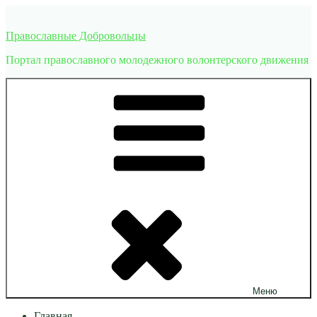
Перейти
к
Православные Добровольцы
содержимому
Портал православного молодежного волонтерского движения
Меню
Главная