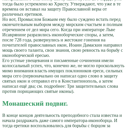
тогда было устремлено ко Христу. Утверждают, что уже в те
времена он вставал на защиту Православной веры от
различных еретиков.
Но вот, Промыслом Божьим ему было суждено встать перед
окончательным выбором между мирским счастьем и полным
отречением от дел мира сего. Когда при императоре Льве
Исаврянине разразились иконоборческие споры, а затем,
после 728 года, развернулись и жестокие гонения на
почитателей православных икон, Иоанн Дамаскин направил
мощь своего таланта, свои знания, свою ревность на борьбу с
иконоборческой ересью.
Его устные увещевания и письменные сочинения имели
колоссальный успех, что, конечно же, не могло проскользнуть
мимо внимания власть имущих поклонников ереси, сильных
мира сего (первоначально он написал одно слово в защиту
святых икон и отправил его в Константинополь, а затем
написал ещё два; см. подробнее: Три защитительных слова
против порицающих святые иконы).
Монашеский подвиг.
В конце концов деятельность преподобного стала известна и
начала раздражать даже самого императора-иконоборца. И
тогда еретики воспользовались для борьбы с борцом за