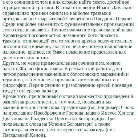
в его сочинениях тем в них сложно найти место, достойное
отрицательной критики. В этом отношении Иоанн Дамаскин
справедливо признан одним из наиболее трезвых и
ортодоксальных выразителей Священного Предания Церкви.
Среди наиболее знаменитых фундаментальных произведений
этого отца выделяется Точное изложение православной веры.
Характерной особенностью названного богословского
трактата, отличающей его от многих других вероучительных
пособий того времени, является чёткое систематизированное
изложение, краткое, но ёмкое изъяснение представленных
догматических истин.
Другим, не менее примечательным сочинением, можно
назвать Философские главы. В рамках этой работы дано
четкое разъяснение важнейших богословских выражений и
терминов, в том числе, формально заимствованных из
философии. Перечислению и разоблачению ересей посвящен
труд: О ста ересях вкратце.
Кроме того, преподобный составил множество произведений
разной направленности, в том числе, посвященных
важнейшим христианским Праздникам (см., например: Слово
на преславное Преображение Господа нашего Иисуса Христа;
Два слова на Рождество Пресвятой Богородицы; Три
похвальных слова на Успение Богоматери) а также
гимнографического, песнотворческго характера (см.:
Пасхальный Канон).