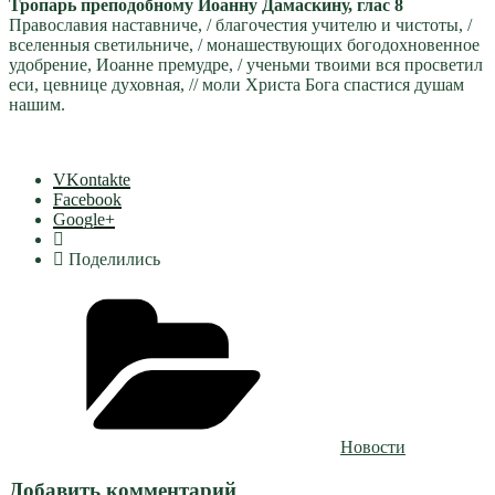
Тропарь преподобному Иоанну Дамаскину, глас 8
Православия наставниче, / благочестия учителю и чистоты, /
вселенныя светильниче, / монашествующих богодохновенное
удобрение, Иоанне премудре, / ученьми твоими вся просветил
еси, цевнице духовная, // моли Христа Бога спастися душам
нашим.
VKontakte
Facebook
Google+
Поделились
Рубрики
Новости
Добавить комментарий