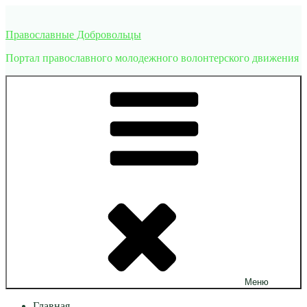
Перейти
к
Православные Добровольцы
содержимому
Портал православного молодежного волонтерского движения
Меню
Главная