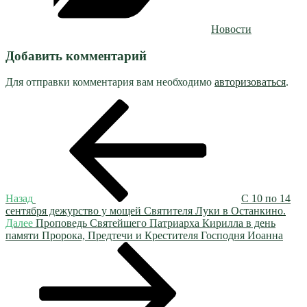
Новости
Добавить комментарий
Для отправки комментария вам необходимо
авторизоваться
.
Навигация
Предыдущая
запись:
по
записям
Назад
С 10 по 14
сентября дежурство у мощей Святителя Луки в Останкино.
Следующая
Далее
Проповедь Святейшего Патриарха Кирилла в день
запись
памяти Пророка, Предтечи и Крестителя Господня Иоанна