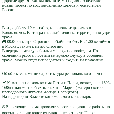
Дорогие друзья! Как вы помните, мы недавно запустили
новый проект по восстановлению храмов и монастырей
России.
⠀
В эту субботу, 12 сентября, мы вновь отправимся в
Волоколамск. В этот раз нас ждёт очистка территории внутри
храма.
🚌 09:00 от метро Строгино пойдёт автобус. В 21:00 вернёмся
в Москву, так же к метро Строгино.
В перерыве между работами мы вкусно пообедаем. По
окончании работы посетим вечернюю службу в соседнем
храме. Можно будет исповедаться и сходить на помазание.
⠀
Об объекте: памятник архитектуры регионального значения
⠀
💒 Каменная церковь во имя Петра и Павла, возведена в 1693-
1696гг над могилой схимонахини Марии ( матери святого
преподобного игумена Иосифа Волоцкого)
На территории Власьевского женского монастыря.
⠀
⛏В настоящее время проводятся реставрационные работы по
восстановлению конструктивной целостности Церкви.