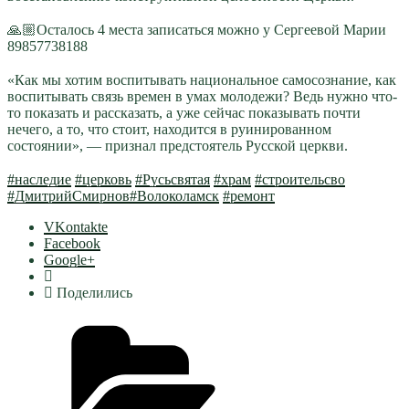
⠀
🙏🏼Осталось 4 места записаться можно у Сергеевой Марии
89857738188
⠀
«Как мы хотим воспитывать национальное самосознание, как
воспитывать связь времен в умах молодежи? Ведь нужно что-
то показать и рассказать, а уже сейчас показывать почти
нечего, а то, что стоит, находится в руинированном
состоянии», — признал предстоятель Русской церкви.
⠀
#наследие
#церковь
#Русьсвятая
#храм
#строительсво
#ДмитрийСмирнов
#Волоколамск
#ремонт
VKontakte
Facebook
Google+
Поделились
Рубрики