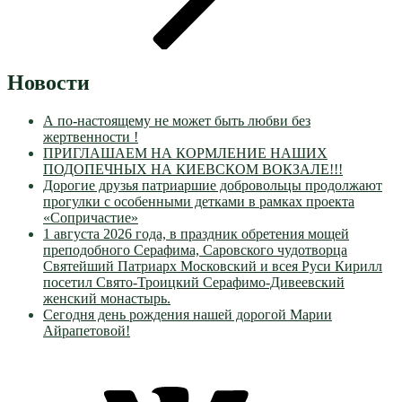
Новости
А по-настоящему не может быть любви без
жертвенности !
ПРИГЛАШАЕМ НА КОРМЛЕНИЕ НАШИХ
ПОДОПЕЧНЫХ НА КИЕВСКОМ ВОКЗАЛЕ!!!
Дорогие друзья патриаршие добровольцы продолжают
прогулки с особенными детками в рамках проекта
«Сопричастие»
1 августа 2026 года, в праздник обретения мощей
преподобного Серафима, Саровского чудотворца
Святейший Патриарх Московский и всея Руси Кирилл
посетил Свято-Троицкий Серафимо-Дивеевский
женский монастырь.
Сегодня день рождения нашей дорогой Марии
Айрапетовой!
VK
Православные
Добровольцы