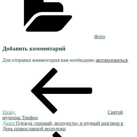
Фото
Добавить комментарий
Для отправки комментария вам необходимо
авторизоваться
.
Навигация
Предыдущая
запись:
по
записям
Назад
Святой
мученик Трифон
Следующая
Далее
Одежда «прощай, молодость» и нудный разговор в
запись
День православной молодежи