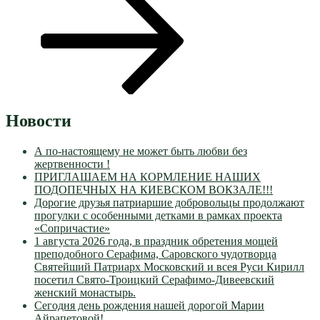
Новости
А по-настоящему не может быть любви без
жертвенности !
ПРИГЛАШАЕМ НА КОРМЛЕНИЕ НАШИХ
ПОДОПЕЧНЫХ НА КИЕВСКОМ ВОКЗАЛЕ!!!
Дорогие друзья патриаршие добровольцы продолжают
прогулки с особенными детками в рамках проекта
«Сопричастие»
1 августа 2026 года, в праздник обретения мощей
преподобного Серафима, Саровского чудотворца
Святейший Патриарх Московский и всея Руси Кирилл
посетил Свято-Троицкий Серафимо-Дивеевский
женский монастырь.
Сегодня день рождения нашей дорогой Марии
Айрапетовой!