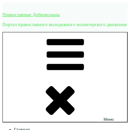
Перейти
к
Православные Добровольцы
содержимому
Портал православного молодежного волонтерского движения
Меню
Главная