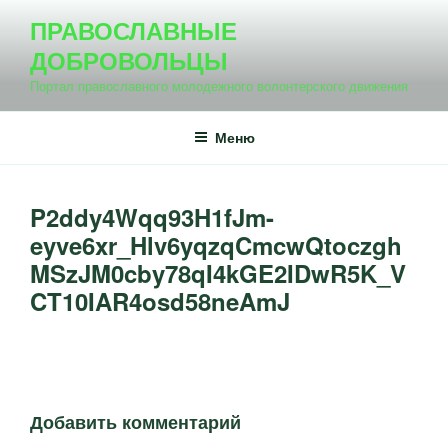
Перейти
ПРАВОСЛАВНЫЕ
к
ДОБРОВОЛЬЦЫ
содержимому
Портал православного молодежного волонтерского движения
Меню
P2ddy4Wqq93H1fJm-
eyve6xr_Hlv6yqzqCmcwQtoczgh
MSzJM0cby78qI4kGE2IDwR5K_V
CT10IAR4osd58neAmJ
Добавить комментарий