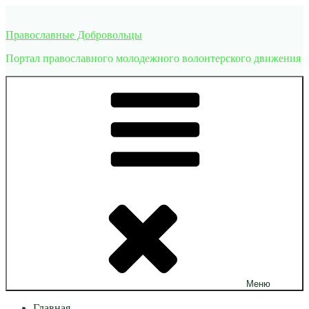
Перейти
к
Православные Добровольцы
содержимому
Портал православного молодежного волонтерского движения
Меню
Главная