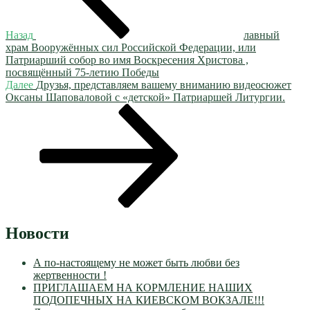
Назад
лавный
храм Вооружённых сил Российской Федерации, или
Патриарший собор во имя Воскресения Христова ,
посвящённый 75-летию Победы
Следующая
Далее
Друзья, представляем вашему вниманию видеосюжет
запись
Оксаны Шаповаловой с «детской» Патриаршей Литургии.
Новости
А по-настоящему не может быть любви без
жертвенности !
ПРИГЛАШАЕМ НА КОРМЛЕНИЕ НАШИХ
ПОДОПЕЧНЫХ НА КИЕВСКОМ ВОКЗАЛЕ!!!