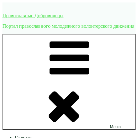
Перейти
к
Православные Добровольцы
содержимому
Портал православного молодежного волонтерского движения
Меню
Главная