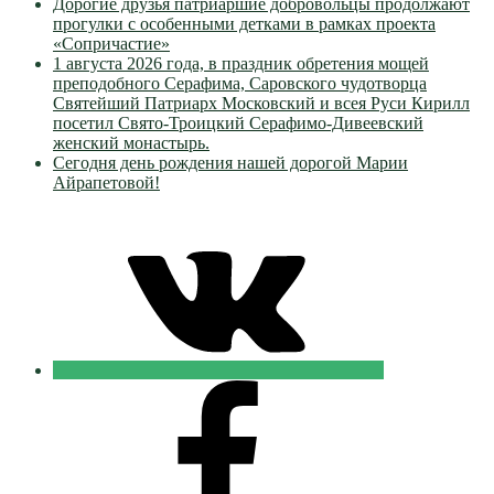
Дорогие друзья патриаршие добровольцы продолжают
прогулки с особенными детками в рамках проекта
«Сопричастие»
1 августа 2026 года, в праздник обретения мощей
преподобного Серафима, Саровского чудотворца
Святейший Патриарх Московский и всея Руси Кирилл
посетил Свято-Троицкий Серафимо-Дивеевский
женский монастырь.
Сегодня день рождения нашей дорогой Марии
Айрапетовой!
VK
Православные
Добровольцы
FB
Православные
Добровольцы