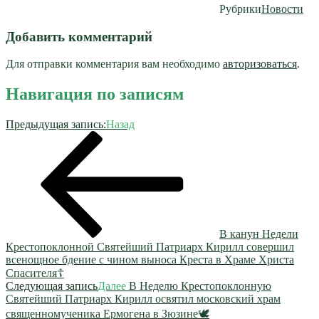
Рубрики
Новости
Добавить комментарий
Для отправки комментария вам необходимо
авторизоваться
.
Навигация по записям
Предыдущая запись:
Назад
В канун Недели
Крестопоклонной Святейший Патриарх Кирилл совершил
всенощное бдение с чином выноса Креста в Храме Христа
Спасителя☦️
Следующая запись
Далее
В Неделю Крестопоклонную
Святейший Патриарх Кирилл освятил московский храм
священномученика Ермогена в Зюзине🕊