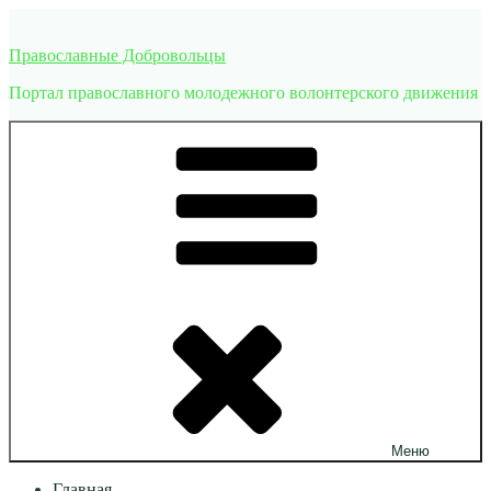
Перейти
к
Православные Добровольцы
содержимому
Портал православного молодежного волонтерского движения
Меню
Главная