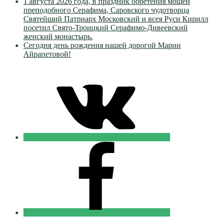
1 августа 2026 года, в праздник обретения мощей
преподобного Серафима, Саровского чудотворца
Святейший Патриарх Московский и всея Руси Кирилл
посетил Свято-Троицкий Серафимо-Дивеевский
женский монастырь.
Сегодня день рождения нашей дорогой Марии
Айрапетовой!
VK
Православные
Добровольцы
FB
Православные
Добровольцы