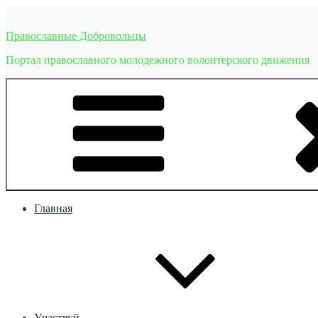
Перейти
к
Православные Добровольцы
содержимому
Портал православного молодежного волонтерского движения
Главная
Участвуй