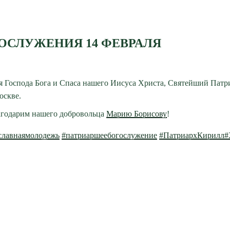
ОСЛУЖЕНИЯ 14 ФЕВРАЛЯ
ния Господа Бога и Спаса нашего Иисуса Христа, Святейший Пат
оскве.
агодарим нашего добровольца
Марию Борисову
!
славнаямолодежь
#патриаршеебогослужение
#ПатриархКирилл
#