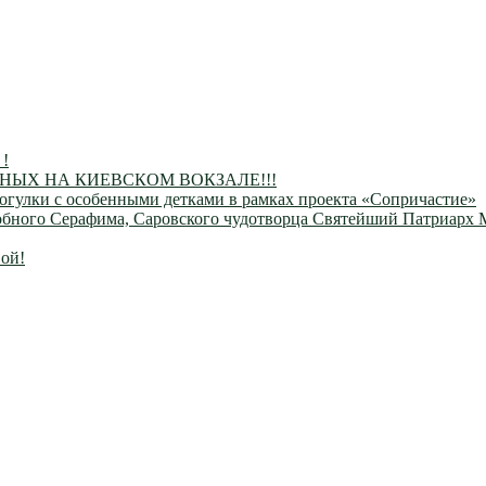
 !
ЫХ НА КИЕВСКОМ ВОКЗАЛЕ!!!
огулки с особенными детками в рамках проекта «Сопричастие»
одобного Серафима, Саровского чудотворца Святейший Патриарх
ой!