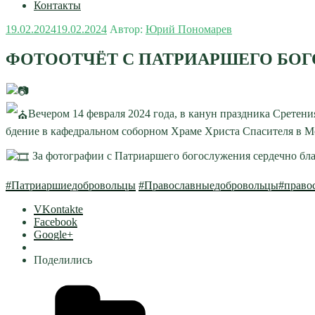
Контакты
Опубликовано
19.02.2024
19.02.2024
Автор:
Юрий Пономарев
ФОТООТЧЁТ С ПАТРИАРШЕГО БОГ
Вечером 14 февраля 2024 года, в канун праздника Срете
бдение в кафедральном соборном Храме Христа Спасителя в М
За фотографии с Патриаршего богослужения сердечно бл
#Патриаршиедобровольцы
#Православныедобровольцы
#право
VKontakte
Facebook
Google+
Поделились
Рубрики