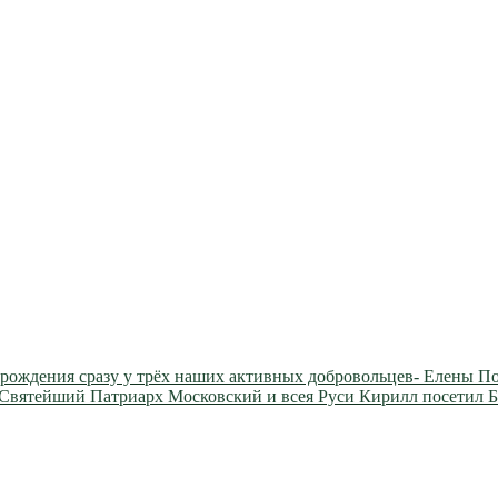
 рождения сразу у трёх наших активных добровольцев- Елен
е, Святейший Патриарх Московский и всея Руси Кирилл посети