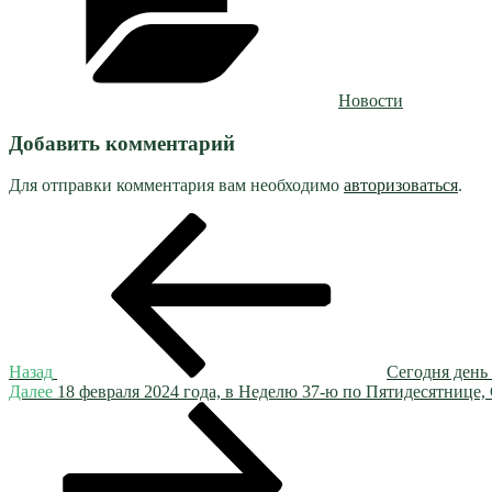
Новости
Добавить комментарий
Для отправки комментария вам необходимо
авторизоваться
.
Навигация
Предыдущая
запись:
по
записям
Назад
Сегодня день
Следующая
Далее
18 февраля 2024 года, в Неделю 37-ю по Пятидесятниц
запись