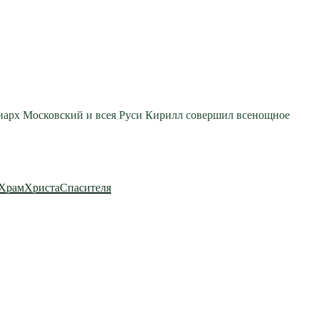
риарх Московский и всея Руси Кирилл совершил всенощное
ХрамХристаСпасителя