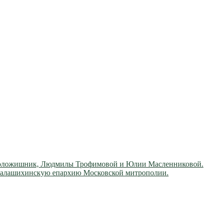
ы Положишник, Людмилы Трофимовой и Юлии Масленниковой.
л Балашихинскую епархию Московской митрополии.