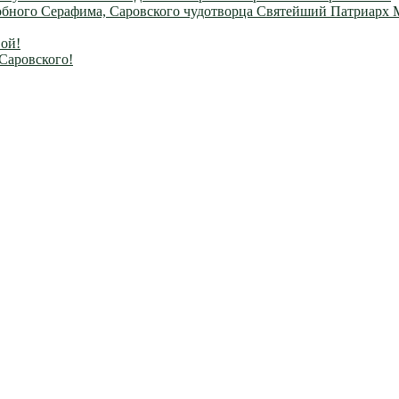
одобного Серафима, Саровского чудотворца Святейший Патриарх
ой!
Саровского!