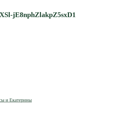
Sl-jE8nphZlakpZ5sxD1
сы и Екатерины