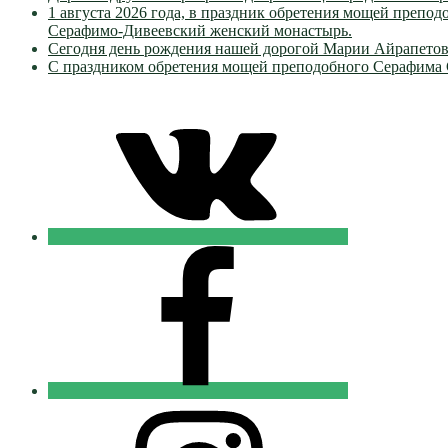
1 августа 2026 года, в праздник обретения мощей преп
Серафимо-Дивеевский женский монастырь.
Сегодня день рождения нашей дорогой Марии Айрапетов
С праздником обретения мощей преподобного Серафима 
VK
Православные
Добровольцы
FB
Православные
Добровольцы
Instagram
Православные
Добровольцы