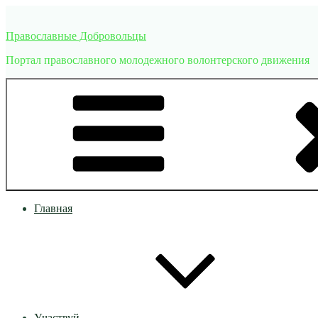
Перейти
к
Православные Добровольцы
содержимому
Портал православного молодежного волонтерского движения
Главная
Участвуй