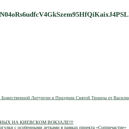
N04oRs6udfcV4GkSzem95HfQiKaixJ4PSLX
 Божественной Литургии в Праздник Святой Троицы от Васили
ЫХ НА КИЕВСКОМ ВОКЗАЛЕ!!!
огулки с особенными детками в рамках проекта «Сопричастие»