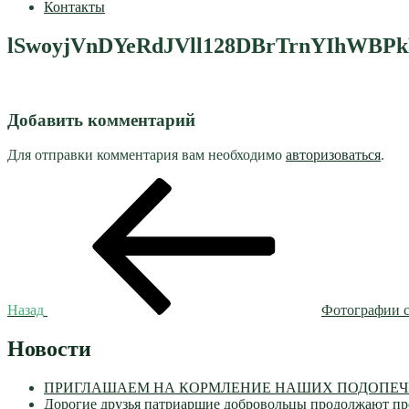
Контакты
lSwoyjVnDYeRdJVll128DBrTrnYIhWBPk
Добавить комментарий
Для отправки комментария вам необходимо
авторизоваться
.
Навигация
Предыдущая
запись:
по
записям
Назад
Фотографии с
Новости
ПРИГЛАШАЕМ НА КОРМЛЕНИЕ НАШИХ ПОДОПЕЧН
Дорогие друзья патриаршие добровольцы продолжают пр