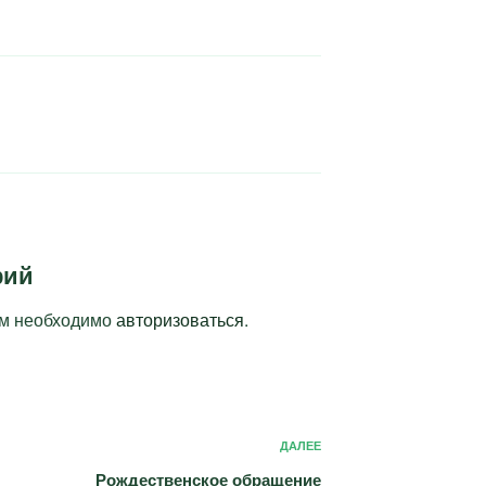
рий
ам необходимо
авторизоваться
.
Следующая
ДАЛЕЕ
запись
Рождественское обращение