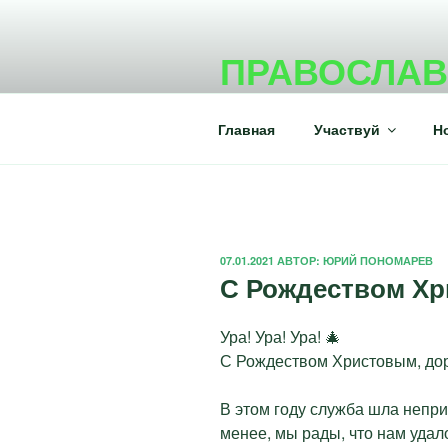
Перейти
к
ПРАВОСЛА
содержимому
Портал православного молод
Главная
Участвуй
Н
ОПУБЛИКОВАНО
07.01.2021
АВТОР:
ЮРИЙ ПОНОМАРЕВ
С Рождеством Х
Ура! Ура! Ура! 🎄
С Рождеством Христовым, дор
В этом году служба шла непри
менее, мы рады, что нам удал