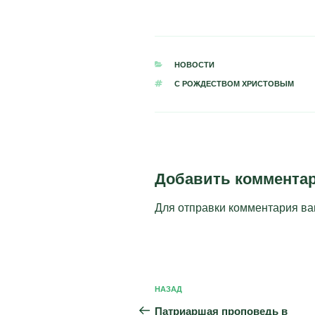
РУБРИКИ
НОВОСТИ
МЕТКИ
С РОЖДЕСТВОМ ХРИСТОВЫМ
Добавить коммента
Для отправки комментария в
Навигация
Предыдущая
НАЗАД
по
запись:
Патриаршая проповедь в