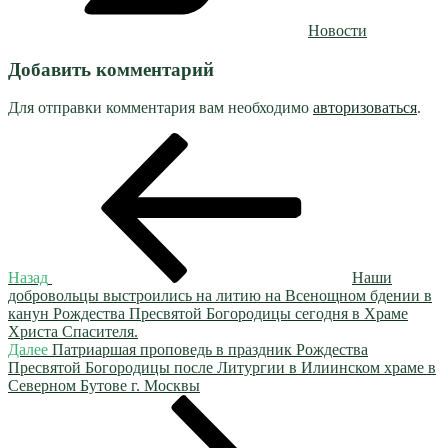
Новости
Добавить комментарий
Для отправки комментария вам необходимо
авторизоваться
.
Навигация
Предыдущая
запись:
по
записям
Назад
Наши
добровольцы выстроились на литию на Всенощном бдении в
канун Рождества Пресвятой Богородицы сегодня в Храме
Христа Спасителя.
Следующая
Далее
Патриаршая проповедь в праздник Рождества
запись
Пресвятой Богородицы после Литургии в Илиинском храме в
Северном Бутове г. Москвы