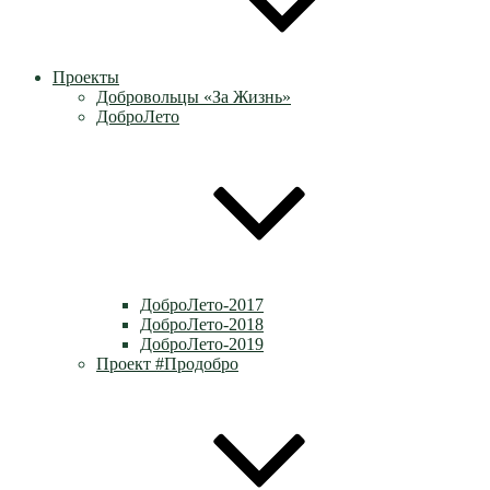
Проекты
Добровольцы «За Жизнь»
ДоброЛето
ДоброЛето-2017
ДоброЛето-2018
ДоброЛето-2019
Проект #Продобро