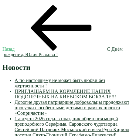
Навигация
Предыдущая
запись:
по
записям
Назад
С Днём
рождения, Юлия Рыжова !
Новости
А по-настоящему не может быть любви без
жертвенности !
ПРИГЛАШАЕМ НА КОРМЛЕНИЕ НАШИХ
ПОДОПЕЧНЫХ НА КИЕВСКОМ ВОКЗАЛЕ!!!
Дорогие друзья патриаршие добровольцы продолжают
прогулки с особенными детками в рамках проекта
«Сопричастие»
1 августа 2026 года, в праздник обретения мощей
преподобного Серафима, Саровского чудотворца
Святейший Патриарх Московский и всея Руси Кирилл
посетил Свято-Троицкий Серафимо-Дивеевский