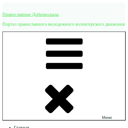
Перейти
к
Православные Добровольцы
содержимому
Портал православного молодежного волонтерского движения
Меню
Главная