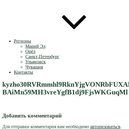
Регионы
Марий Эл
Орёл
Санкт-Петербург
Ульяновск
Чувашия
Контакты
kyzho30RVRmmhl9RknYjgVONRbFUXAF
BAiMn59MH3vreYgfB1dj9FjsWKGuqMl
Добавить комментарий
Для отправки комментария вам необходимо
авторизоваться
.