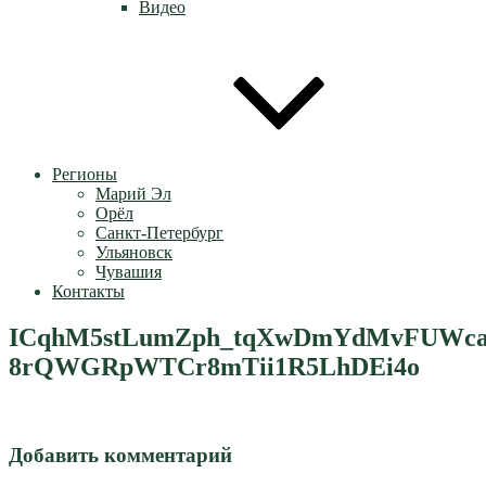
Видео
Регионы
Марий Эл
Орёл
Санкт-Петербург
Ульяновск
Чувашия
Контакты
ICqhM5stLumZph_tqXwDmYdMvFUWcawP
8rQWGRpWTCr8mTii1R5LhDEi4o
Добавить комментарий