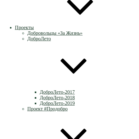
Проекты
Добровольцы «За Жизнь»
ДоброЛето
ДоброЛето-2017
ДоброЛето-2018
ДоброЛето-2019
Проект #Продобро