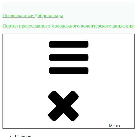
Перейти
к
Православные Добровольцы
содержимому
Портал православного молодежного волонтерского движения
Меню
Главная