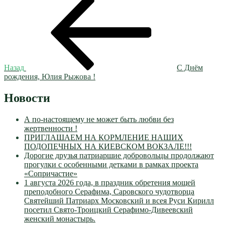
Навигация
запись:
по
записям
Назад
С Днём
рождения, Юлия Рыжова !
Новости
А по-настоящему не может быть любви без
жертвенности !
ПРИГЛАШАЕМ НА КОРМЛЕНИЕ НАШИХ
ПОДОПЕЧНЫХ НА КИЕВСКОМ ВОКЗАЛЕ!!!
Дорогие друзья патриаршие добровольцы продолжают
прогулки с особенными детками в рамках проекта
«Сопричастие»
1 августа 2026 года, в праздник обретения мощей
преподобного Серафима, Саровского чудотворца
Святейший Патриарх Московский и всея Руси Кирилл
посетил Свято-Троицкий Серафимо-Дивеевский
женский монастырь.