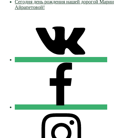
Сегодня день рождения нашей дорогой Марии
Айрапетовой!
VK
Православные
Добровольцы
FB
Православные
Добровольцы
Instagram
Православные
Добровольцы