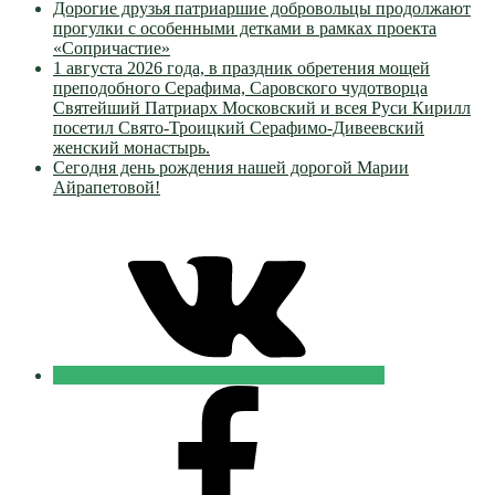
Дорогие друзья патриаршие добровольцы продолжают
прогулки с особенными детками в рамках проекта
«Сопричастие»
1 августа 2026 года, в праздник обретения мощей
преподобного Серафима, Саровского чудотворца
Святейший Патриарх Московский и всея Руси Кирилл
посетил Свято-Троицкий Серафимо-Дивеевский
женский монастырь.
Сегодня день рождения нашей дорогой Марии
Айрапетовой!
VK
Православные
Добровольцы
FB
Православные
Добровольцы