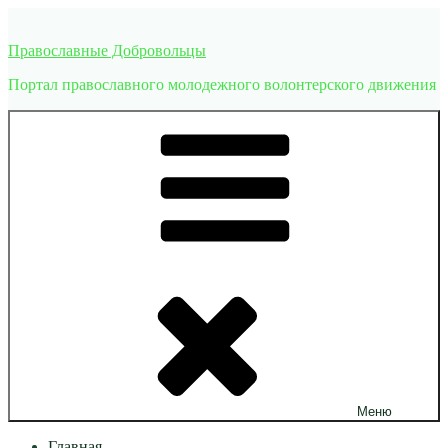
Перейти
к
Православные Добровольцы
содержимому
Портал православного молодежного волонтерского движения
Меню
Главная