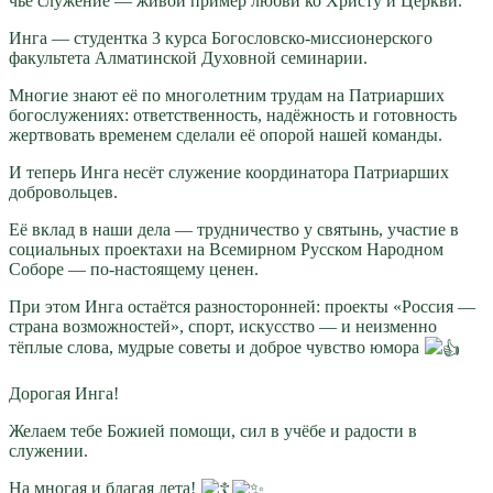
чьё служение — живой пример любви ко Христу и Церкви.
Инга — студентка 3 курса Богословско-миссионерского
факультета Алматинской Духовной семинарии.
Многие знают её по многолетним трудам на Патриарших
богослужениях: ответственность, надёжность и готовность
жертвовать временем сделали её опорой нашей команды.
И теперь Инга несёт служение координатора Патриарших
добровольцев.
Её вклад в наши дела — трудничество у святынь, участие в
социальных проектахи на Всемирном Русском Народном
Соборе — по-настоящему ценен.
При этом Инга остаётся разносторонней: проекты «Россия —
страна возможностей», спорт, искусство — и неизменно
тёплые слова, мудрые советы и доброе чувство юмора
Дорогая Инга!
Желаем тебе Божией помощи, сил в учёбе и радости в
служении.
На многая и благая лета!