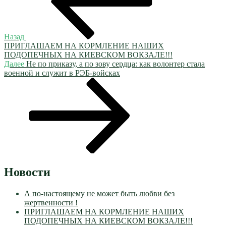
Назад
ПРИГЛАШАЕМ НА КОРМЛЕНИЕ НАШИХ
ПОДОПЕЧНЫХ НА КИЕВСКОМ ВОКЗАЛЕ!!!
Следующая
Далее
Не по приказу, а по зову сердца: как волонтер стала
запись
военной и служит в РЭБ-войсках
Новости
А по-настоящему не может быть любви без
жертвенности !
ПРИГЛАШАЕМ НА КОРМЛЕНИЕ НАШИХ
ПОДОПЕЧНЫХ НА КИЕВСКОМ ВОКЗАЛЕ!!!