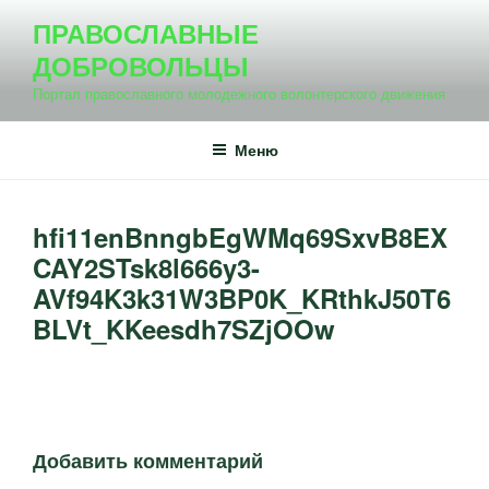
Перейти
ПРАВОСЛАВНЫЕ
к
ДОБРОВОЛЬЦЫ
содержимому
Портал православного молодежного волонтерского движения
Меню
hfi11enBnngbEgWMq69SxvB8EX
CAY2STsk8l666y3-
AVf94K3k31W3BP0K_KRthkJ50T6
BLVt_KKeesdh7SZjOOw
Добавить комментарий