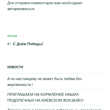
Для отправки комментария вам необходимо
авторизоваться
.
Навигация
Предыдущая
НАЗАД
по
запись:
записям
С Днём Победы!
НОВОСТИ
А по-настоящему не может быть любви без
жертвенности !
ПРИГЛАШАЕМ НА КОРМЛЕНИЕ НАШИХ
ПОДОПЕЧНЫХ НА КИЕВСКОМ ВОКЗАЛЕ!!!
Дорогие друзья патриаршие добровольцы продолжают