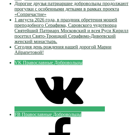
Дорогие друзья патриаршие добровольцы продолжают
прогулки с особенными детками в рамках проекта
«Сопричастие»
1 августа 2026 года, в праздник обретения мощей
преподобного Серафима, Саровского чудотворца
Святейший Патриарх Московский и всея Руси Кирилл
посетил Свято-Троицкий Серафимо-Дивеевский
женский монастырь.
Сегодня день рождения нашей дорогой Марии
Айрапетовой!
VK Православные Добровольцы
FB Православные Добровольцы