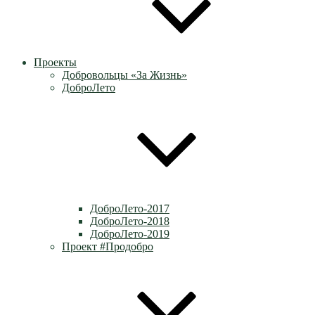
Проекты
Добровольцы «За Жизнь»
ДоброЛето
ДоброЛето-2017
ДоброЛето-2018
ДоброЛето-2019
Проект #Продобро