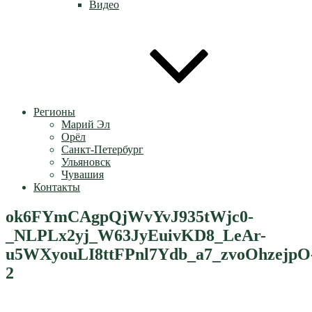
Видео
Регионы
Марий Эл
Орёл
Санкт-Петербург
Ульяновск
Чувашия
Контакты
ok6FYmCAgpQjWvYvJ935tWjc0-
_NLPLx2yj_W63JyEuivKD8_LeAr-
u5WXyouLI8ttFPnl7Ydb_a7_zvoOhzejpO
2