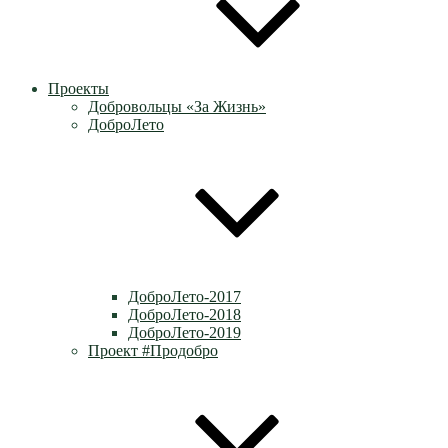
Проекты
Добровольцы «За Жизнь»
ДоброЛето
ДоброЛето-2017
ДоброЛето-2018
ДоброЛето-2019
Проект #Продобро