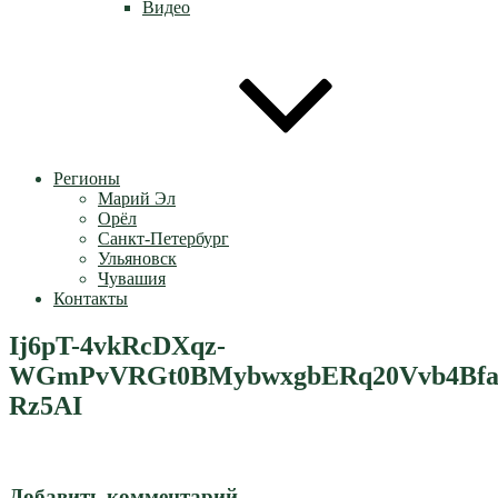
Видео
Регионы
Марий Эл
Орёл
Санкт-Петербург
Ульяновск
Чувашия
Контакты
Ij6pT-4vkRcDXqz-
WGmPvVRGt0BMybwxgbERq20Vvb4Bfau
Rz5AI
Добавить комментарий