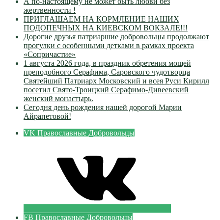
А по-настоящему не может быть любви без
жертвенности !
ПРИГЛАШАЕМ НА КОРМЛЕНИЕ НАШИХ
ПОДОПЕЧНЫХ НА КИЕВСКОМ ВОКЗАЛЕ!!!
Дорогие друзья патриаршие добровольцы продолжают
прогулки с особенными детками в рамках проекта
«Сопричастие»
1 августа 2026 года, в праздник обретения мощей
преподобного Серафима, Саровского чудотворца
Святейший Патриарх Московский и всея Руси Кирилл
посетил Свято-Троицкий Серафимо-Дивеевский
женский монастырь.
Сегодня день рождения нашей дорогой Марии
Айрапетовой!
VK Православные Добровольцы
FB Православные Добровольцы