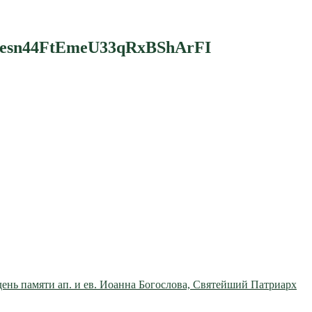
esn44FtEmeU33qRxBShArFI
 день памяти ап. и ев. Иоанна Богослова, Святейший Патриарх