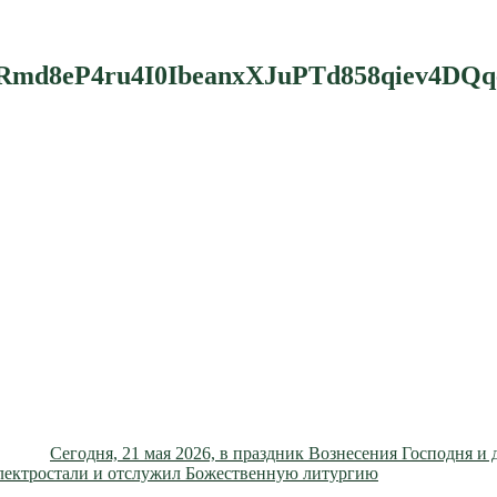
d8eP4ru4I0IbeanxXJuPTd858qiev4DQq
Сегодня, 21 мая 2026, в праздник Вознесения Господня и
Электростали и отслужил Божественную литургию