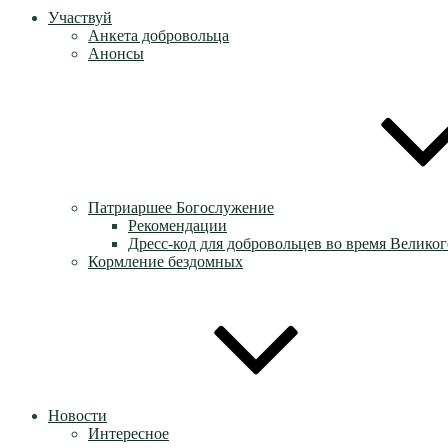
Участвуй
Анкета добровольца
Анонсы
Патриаршее Богослужение
Рекомендации
Дресс-код для добровольцев во время Великог
Кормление бездомных
Новости
Интересное