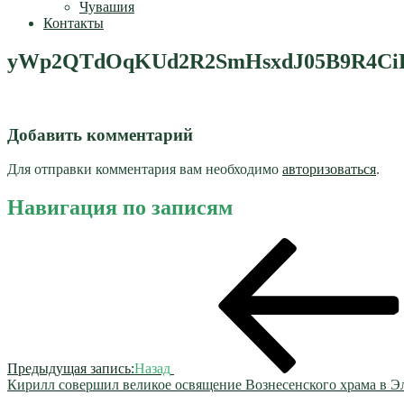
Чувашия
Контакты
yWp2QTdOqKUd2R2SmHsxdJ05B9R4CiRm
Добавить комментарий
Для отправки комментария вам необходимо
авторизоваться
.
Навигация по записям
Предыдущая запись:
Назад
Кирилл совершил великое освящение Вознесенского храма в 