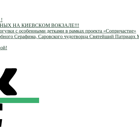
 !
ЫХ НА КИЕВСКОМ ВОКЗАЛЕ!!!
огулки с особенными детками в рамках проекта «Сопричастие»
одобного Серафима, Саровского чудотворца Святейший Патриарх
ой!