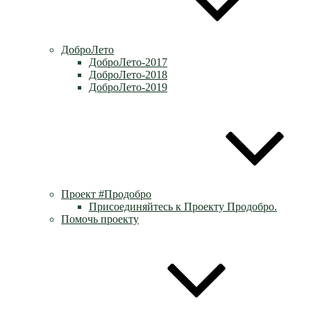
ДоброЛето
ДоброЛето-2017
ДоброЛето-2018
ДоброЛето-2019
Проект #Продобро
Присоединяйтесь к Проекту Продобро.
Помочь проекту