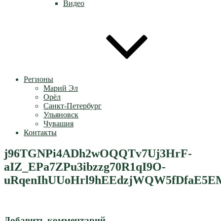
Видео
Регионы
Марий Эл
Орёл
Санкт-Петербург
Ульяновск
Чувашия
Контакты
j96TGNPi4ADh2wOQQTv7Uj3HrF-
aIZ_EPa7ZPu3ibzzg70R1qI9O-
uRqenIhUUoHrl9hEEdzjWQW5fDfaE5
Добавить комментарий