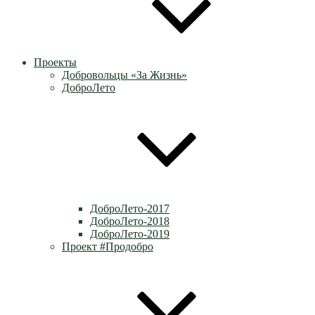
Проекты
Добровольцы «За Жизнь»
ДоброЛето
ДоброЛето-2017
ДоброЛето-2018
ДоброЛето-2019
Проект #Продобро