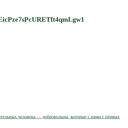
icPze7sPcURETft4qmLgw1
ательных человека — добровольцы, которые с нами с первых