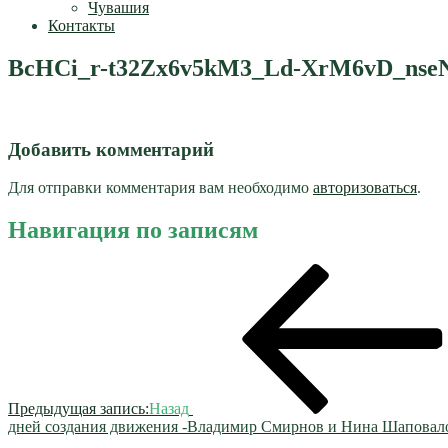
Чувашия
Контакты
BcHCi_r-t32Zx6v5kM3_Ld-XrM6vD_ns
Добавить комментарий
Для отправки комментария вам необходимо
авторизоваться
.
Навигация по записям
Предыдущая запись:
Назад
дней создания движения -Владимир Смирнов и Нина Шаповал