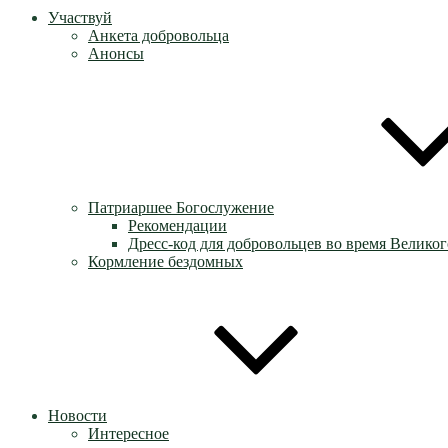
Участвуй
Анкета добровольца
Анонсы
Патриаршее Богослужение
Рекомендации
Дресс-код для добровольцев во время Великог
Кормление бездомных
Новости
Интересное