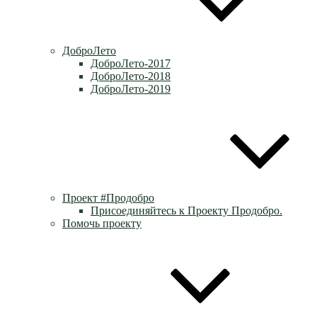
ДоброЛето
ДоброЛето-2017
ДоброЛето-2018
ДоброЛето-2019
Проект #Продобро
Присоединяйтесь к Проекту Продобро.
Помочь проекту