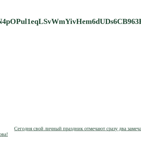
eN4pOPul1eqLSvWmYivHem6dUDs6CB963E
Сегодня свой личный праздник отмечают сразу два замеч
ова!