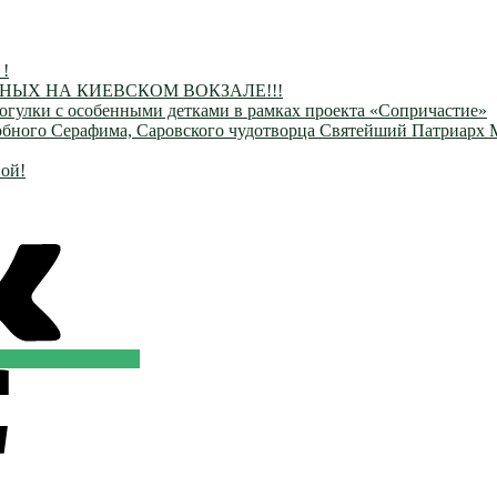
 !
ЫХ НА КИЕВСКОМ ВОКЗАЛЕ!!!
огулки с особенными детками в рамках проекта «Сопричастие»
одобного Серафима, Саровского чудотворца Святейший Патриарх
ой!