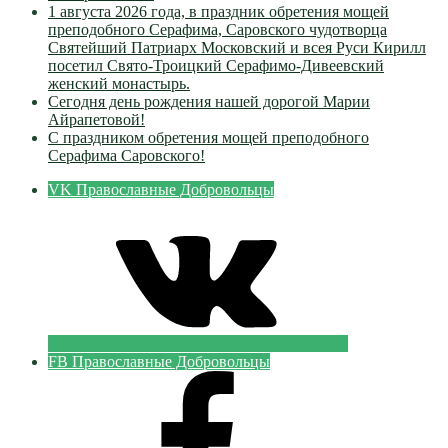
1 августа 2026 года, в праздник обретения мощей
преподобного Серафима, Саровского чудотворца
Святейший Патриарх Московский и всея Руси Кирилл
посетил Свято-Троицкий Серафимо-Дивеевский
женский монастырь.
Сегодня день рождения нашей дорогой Марии
Айрапетовой!
С праздником обретения мощей преподобного
Серафима Саровского!
VK Православные Добровольцы
FB Православные Добровольцы