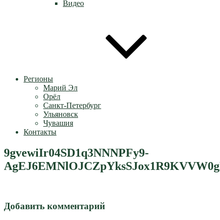
Видео
Регионы
Марий Эл
Орёл
Санкт-Петербург
Ульяновск
Чувашия
Контакты
9gvewiIr04SD1q3NNNPFy9-
AgEJ6EMNlOJCZpYksSJox1R9KVVW0g
Добавить комментарий