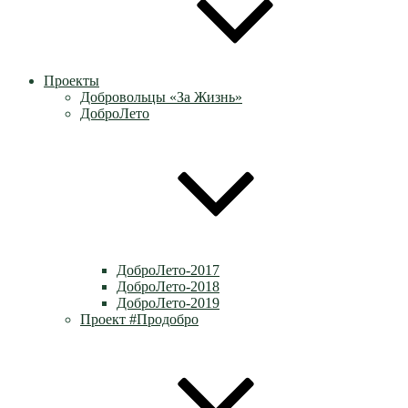
Проекты
Добровольцы «За Жизнь»
ДоброЛето
ДоброЛето-2017
ДоброЛето-2018
ДоброЛето-2019
Проект #Продобро