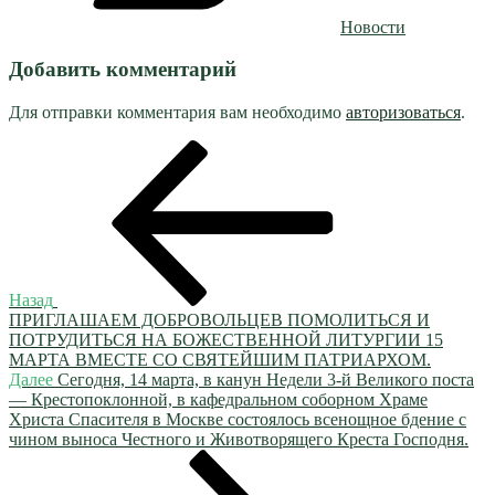
Новости
Добавить комментарий
Для отправки комментария вам необходимо
авторизоваться
.
Навигация
Предыдущая
запись:
по
записям
Назад
ПРИГЛАШАЕМ ДОБРОВОЛЬЦЕВ ПОМОЛИТЬСЯ И
ПОТРУДИТЬСЯ НА БОЖЕСТВЕННОЙ ЛИТУРГИИ 15
МАРТА ВМЕСТЕ СО СВЯТЕЙШИМ ПАТРИАРХОМ.
Следующая
Далее
Сегодня, 14 марта, в канун Недели 3-й Великого поста
запись
— Крестопоклонной, в кафедральном соборном Храме
Христа Спасителя в Москве состоялось всенощное бдение с
чином выноса Честного и Животворящего Креста Господня.