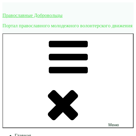
Перейти
к
Православные Добровольцы
содержимому
Портал православного молодежного волонтерского движения
Меню
Главная