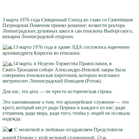
3 марта 1976 года Священный Синод во главе со Святейшим
Патриархом Пименом принял решение: возвести ректора
Ленинградских духовных школ в сан епископа Выборгского,
викария Ленинградской епархии.
13 марта 1976 года в храме ЛДА состоялось наречение
архимандрита Кирилла во епископа.
14 марта, в Неделю Торжества Православия, в
Свято‑Троицком соборе Александро‑Невской лавры была
совершена епископская хиротония, которую возглавил
митрополит Ленинградский Никодим (Ротов).
Для нас, эта дата — не просто историческая строка.
Это напоминание о том, что архиерейское служение — это
крест, который несут ради Церкви и каждого из нас: ради
утешения, ради мира, ради того, чтобы у людей не иссякала
надежда.
С молитвой и любовью поздравляем Предстоятеля
нашей Церкви с этой великой годовщиной.