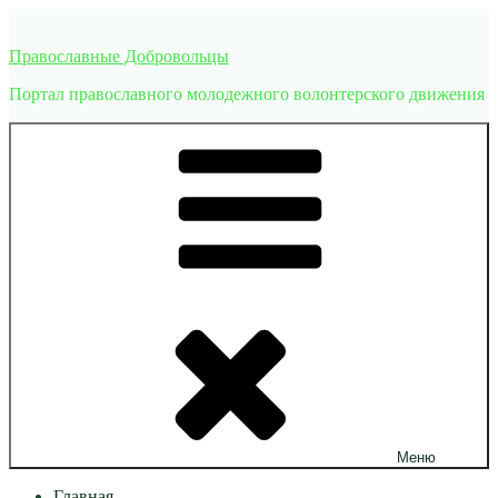
Перейти
к
Православные Добровольцы
содержимому
Портал православного молодежного волонтерского движения
Меню
Главная