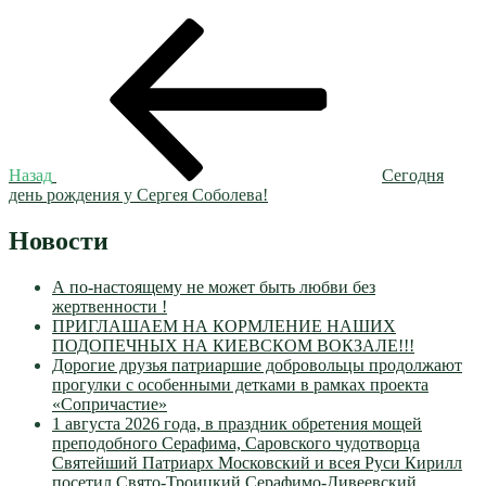
Навигация
Предыдущая
запись:
по
записям
Назад
Сегодня
день рождения у Сергея Соболева!
Новости
А по-настоящему не может быть любви без
жертвенности !
ПРИГЛАШАЕМ НА КОРМЛЕНИЕ НАШИХ
ПОДОПЕЧНЫХ НА КИЕВСКОМ ВОКЗАЛЕ!!!
Дорогие друзья патриаршие добровольцы продолжают
прогулки с особенными детками в рамках проекта
«Сопричастие»
1 августа 2026 года, в праздник обретения мощей
преподобного Серафима, Саровского чудотворца
Святейший Патриарх Московский и всея Руси Кирилл
посетил Свято-Троицкий Серафимо-Дивеевский