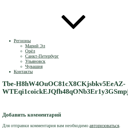
Регионы
Марий Эл
Орёл
Санкт-Петербург
Ульяновск
Чувашия
Контакты
Tbe-H8hW4OuOC81cX8CKjsbkv5EeAZ-
WTEqi1coickEJQfh48qONb3Er1y3GSmp
Добавить комментарий
Для отправки комментария вам необходимо
авторизоваться
.