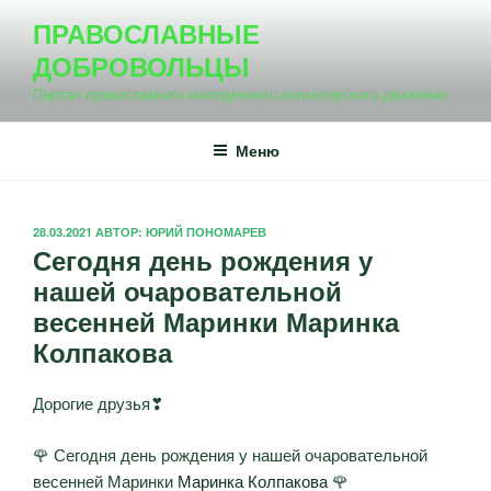
Перейти
ПРАВОСЛАВНЫЕ
к
ДОБРОВОЛЬЦЫ
содержимому
Портал православного молодежного волонтерского движения
Меню
ОПУБЛИКОВАНО
28.03.2021
АВТОР:
ЮРИЙ ПОНОМАРЕВ
Сегодня день рождения у
нашей очаровательной
весенней Маринки Маринка
Колпакова
Дорогие друзья❣
🌹 Сегодня день рождения у нашей очаровательной
весенней Маринки
Маринка Колпакова
🌹