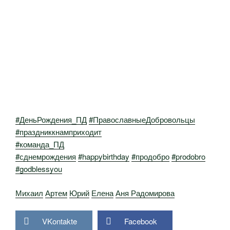
#ДеньРождения_ПД
#ПравославныеДобровольцы
#праздниккнамприходит
#команда_ПД
#сднемрождения
#happybirthday
#продобро
#prodobro
#godblessyou
Михаил
Артем
Юрий
Елена
Аня Радомирова
VKontakte
Facebook