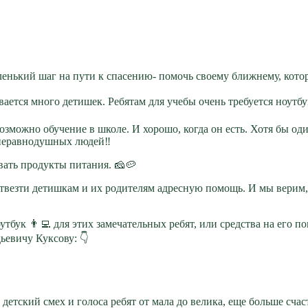
ленький шаг на пути к спасению- помочь своему ближнему, кото
ается много детишек. Ребятам для учебы очень требуется ноутбу
зможно обучение в школе. И хорошо, когда он есть. Хотя бы од
 неравнодушных людей‼
вать продукты питания. 🧀🥔
твезти детишкам и их родителям адресную помощь. И мы верим,
тбук 👨‍💻 для этих замечательных ребят, или средства на его п
ьевичу Куксову: 👇
детский смех и голоса ребят от мала до велика, еще больше сча