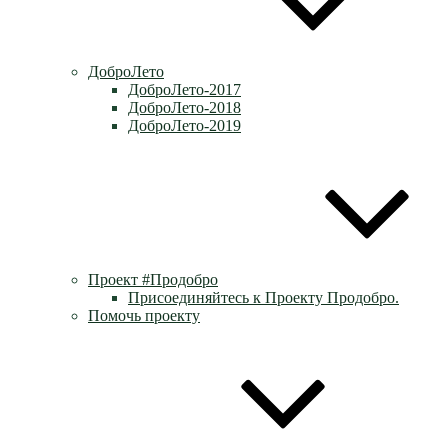
ДоброЛето
ДоброЛето-2017
ДоброЛето-2018
ДоброЛето-2019
Проект #Продобро
Присоединяйтесь к Проекту Продобро.
Помочь проекту