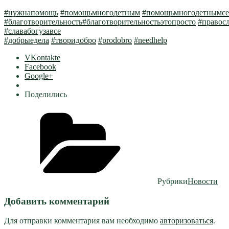
#нужнапомощь
#помощьмногодетным
#помощьмногодетнымсе
#благотворительность
#благотворительностьэтопросто
#правос
#славабогузавсе
#добрыедела
#творидобро
#prodobro
#needhelp
VKontakte
Facebook
Google+
Поделились
Рубрики
Новости
Добавить комментарий
Для отправки комментария вам необходимо
авторизоваться
.