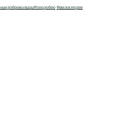
вныедобровольцы
#продобро
#милосердие