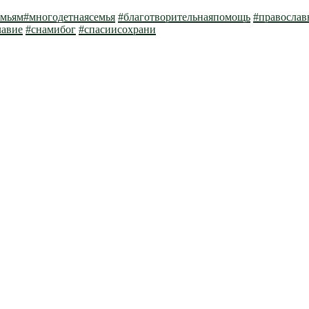
мьям
#многодетнаясемья
#благотворительнаяпомощь
#правосла
лавие
#снамибог
#спасиисохрани