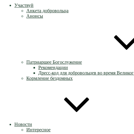
Участвуй
Анкета добровольца
Анонсы
Патриаршее Богослужение
Рекомендации
Дресс-код для добровольцев во время Великог
Кормление бездомных
Новости
Интересное