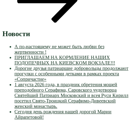
Новости
А по-настоящему не может быть любви без
жертвенности !
ПРИГЛАШАЕМ НА КОРМЛЕНИЕ НАШИХ
ПОДОПЕЧНЫХ НА КИЕВСКОМ ВОКЗАЛЕ!!!
Дорогие друзья патриаршие добровольцы продолжают
прогулки с особенными детками в рамках проекта
«Сопричастие»
1 августа 2026 года, в праздник обретения мощей
преподобного Серафима, Саровского чудотворца
Святейший Патриарх Московский и всея Руси Кирилл
посетил Свято-Троицкий Серафимо-Дивеевский
женский монастырь.
Сегодня день рождения нашей дорогой Марии
Айрапетовой!
VK
Православные