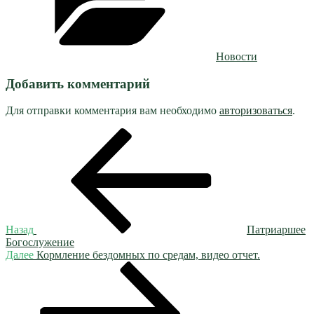
Новости
Добавить комментарий
Для отправки комментария вам необходимо
авторизоваться
.
Навигация
Предыдущая
запись:
по
записям
Назад
Патриаршее
Богослужение
Следующая
Далее
Кормление бездомных по средам, видео отчет.
запись