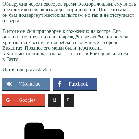
Обнаружив через некоторое время Феодора живым, ему вновь
предложили совершить жертвоприношение. После отказа
он был подвергнут жестоким пыткам, но так и не отступился
от веры.
В итоге он был приговорен к сожжению на костре. Его
останки, по преданию не повреждённые огнём, попросила
христианка Евсевия и погребла в своём доме в городе
Евхаитах. Позднее его мощи были перенесены
в Константинополь, а глава — сначала в Бриндизи, а затем —
в Гаэту.
Источник: pravoslavie.ru
VKontakte
Facebook
Google+
Рубрики