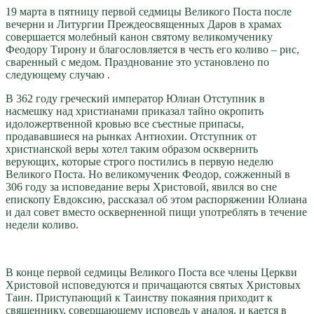
19 марта в пятницу первой седмицы Великого Поста после
вечерни и Литургии Преждеосвященных Даров в храмах
совершается молебный канон святому великомученику
Феодору Тирону и благословляется в честь его коливо – рис,
сваренный с медом. Празднование это установлено по
следующему случаю .
В 362 году греческий император Юлиан Отступник в
насмешку над христианами приказал тайно окропить
идоложертвенной кровью все съестные припасы,
продававшиеся на рынках Антиохии. Отступник от
христианской веры хотел таким образом осквернить
верующих, которые строго постились в первую неделю
Великого Поста. Но великомученик Феодор, сожженный в
306 году за исповедание веры Христовой, явился во сне
епископу Евдоксию, рассказал об этом распоряжении Юлиана
и дал совет вместо оскверненной пищи употреблять в течение
недели коливо.
В конце первой седмицы Великого Поста все члены Церкви
Христовой исповедуются и причащаются святых Христовых
Таин. Приступающий к Таинству покаяния приходит к
священнику, совершающему исповедь у аналоя, и кается в