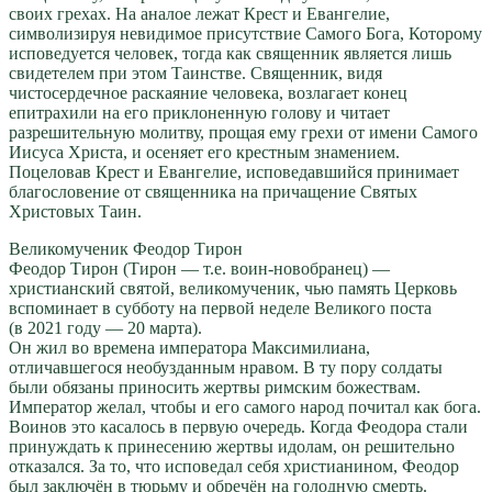
своих грехах. На аналое лежат Крест и Евангелие,
символизируя невидимое присутствие Самого Бога, Которому
исповедуется человек, тогда как священник является лишь
свидетелем при этом Таинстве. Священник, видя
чистосердечное раскаяние человека, возлагает конец
епитрахили на его приклоненную голову и читает
разрешительную молитву, прощая ему грехи от имени Самого
Иисуса Христа, и осеняет его крестным знамением.
Поцеловав Крест и Евангелие, исповедавшийся принимает
благословение от священника на причащение Святых
Христовых Таин.
Великомученик Феодор Тирон
Феодор Тирон (Тирон — т.е. воин-новобранец) —
христианский святой, великомученик, чью память Церковь
вспоминает в субботу на первой неделе Великого поста
(в 2021 году — 20 марта).
Он жил во времена императора Максимилиана,
отличавшегося необузданным нравом. В ту пору солдаты
были обязаны приносить жертвы римским божествам.
Император желал, чтобы и его самого народ почитал как бога.
Воинов это касалось в первую очередь. Когда Феодора стали
принуждать к принесению жертвы идолам, он решительно
отказался. За то, что исповедал себя христианином, Феодор
был заключён в тюрьму и обречён на голодную смерть.