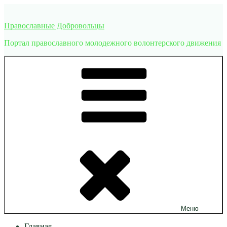
Перейти
к
Православные Добровольцы
содержимому
Портал православного молодежного волонтерского движения
Меню
Главная