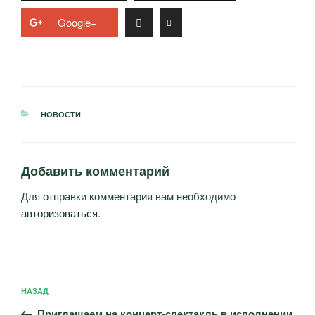
Google+
РУБРИКИ
НОВОСТИ
Добавить комментарий
Для отправки комментария вам необходимо
авторизоваться
.
Навигация
Предыдущая
НАЗАД
по
запись:
Приглашаем на концерт-спектакль в исполнении