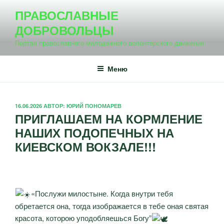
Перейти
ПРАВОСЛАВНЫЕ
к
ДОБРОВОЛЬЦЫ
содержимому
Портал православного молодежного волонтерского движения
Меню
ОПУБЛИКОВАНО
16.06.2026
АВТОР:
ЮРИЙ ПОНОМАРЕВ
ПРИГЛАШАЕМ НА КОРМЛЕНИЕ
НАШИХ ПОДОПЕЧНЫХ НА
КИЕВСКОМ ВОКЗАЛЕ!!!
«Послужи милостыне. Когда внутри тебя
обретается она, тогда изображается в тебе оная святая
красота, которою уподобляешься Богу”