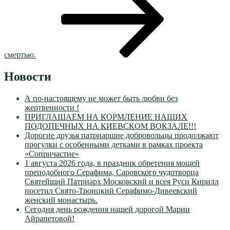
смертью.
Новости
А по-настоящему не может быть любви без
жертвенности !
ПРИГЛАШАЕМ НА КОРМЛЕНИЕ НАШИХ
ПОДОПЕЧНЫХ НА КИЕВСКОМ ВОКЗАЛЕ!!!
Дорогие друзья патриаршие добровольцы продолжают
прогулки с особенными детками в рамках проекта
«Сопричастие»
1 августа 2026 года, в праздник обретения мощей
преподобного Серафима, Саровского чудотворца
Святейший Патриарх Московский и всея Руси Кирилл
посетил Свято-Троицкий Серафимо-Дивеевский
женский монастырь.
Сегодня день рождения нашей дорогой Марии
Айрапетовой!