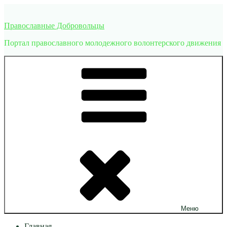
Перейти
к
Православные Добровольцы
содержимому
Портал православного молодежного волонтерского движения
Меню
Главная