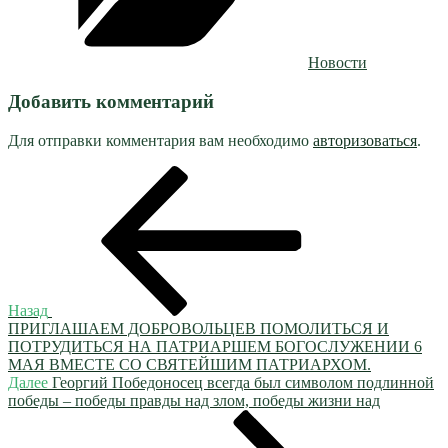
Новости
Добавить комментарий
Для отправки комментария вам необходимо
авторизоваться
.
Навигация
Предыдущая
запись:
по
записям
Назад
ПРИГЛАШАЕМ ДОБРОВОЛЬЦЕВ ПОМОЛИТЬСЯ И
ПОТРУДИТЬСЯ НА ПАТРИАРШЕМ БОГОСЛУЖЕНИИ 6
МАЯ ВМЕСТЕ СО СВЯТЕЙШИМ ПАТРИАРХОМ.
Следующая
Далее
Георгий Победоносец всегда был символом подлинной
запись
победы – победы правды над злом, победы жизни над