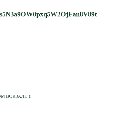
s5N3a9OW0pxq5W2OjFan8V89t
 ВОКЗАЛЕ!!!