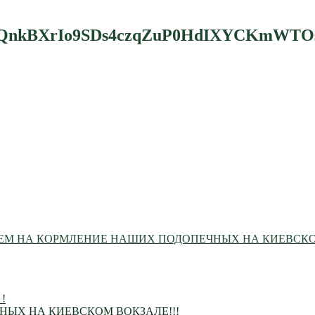
LQnkBXrIo9SDs4czqZuP0HdIXYCKmWTO
М НА КОРМЛЕНИЕ НАШИХ ПОДОПЕЧНЫХ НА КИЕВСКОМ
 !
ЫХ НА КИЕВСКОМ ВОКЗАЛЕ!!!