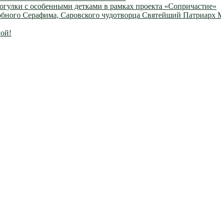
огулки с особенными детками в рамках проекта «Сопричастие»
одобного Серафима, Саровского чудотворца Святейший Патриарх
ой!