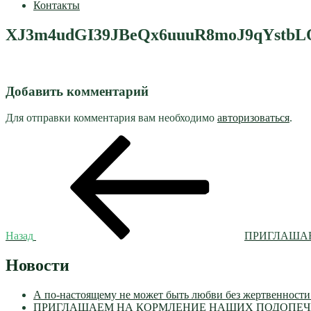
Контакты
XJ3m4udGI39JBeQx6uuuR8moJ9qYstb
Добавить комментарий
Для отправки комментария вам необходимо
авторизоваться
.
Навигация
Предыдущая
запись:
по
записям
Назад
ПРИГЛАШАЕ
Новости
А по-настоящему не может быть любви без жертвенности
ПРИГЛАШАЕМ НА КОРМЛЕНИЕ НАШИХ ПОДОПЕЧН