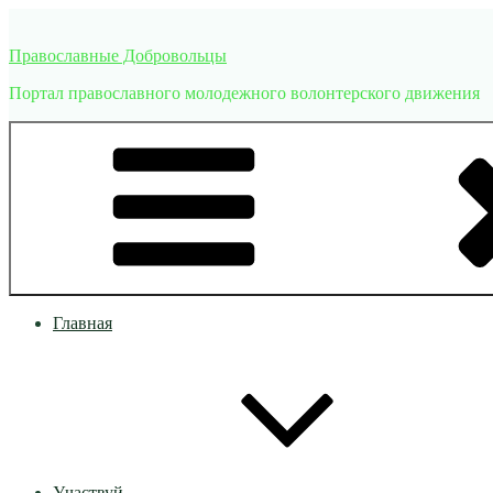
Перейти
к
Православные Добровольцы
содержимому
Портал православного молодежного волонтерского движения
Главная
Участвуй