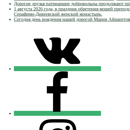
Дорогие друзья патриаршие добровольцы продолжают пр
1 августа 2026 года, в праздник обретения мощей преп
Серафимо-Дивеевский женский монастырь.
Сегодня день рождения нашей дорогой Марии Айрапетов
VK
Православные
Добровольцы
FB
Православные
Добровольцы
Instagram
Православные
Добровольцы