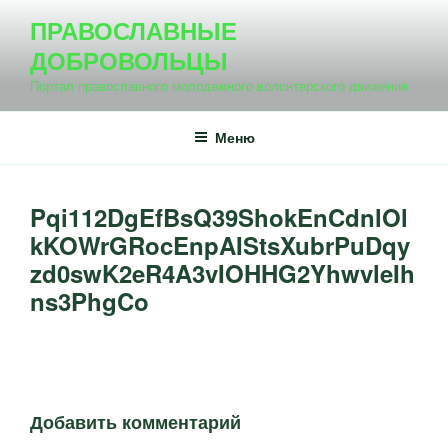
Перейти
ПРАВОСЛАВНЫЕ
к
ДОБРОВОЛЬЦЫ
содержимому
Портал православного молодежного волонтерского движения
Меню
Pqi112DgEfBsQ39ShokEnCdnlOl
kKOWrGRocEnpAIStsXubrPuDqy
zd0swK2eR4A3vIOHHG2YhwvleIh
ns3PhgCo
Добавить комментарий