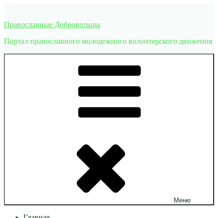
Перейти
к
Православные Добровольцы
содержимому
Портал православного молодежного волонтерского движения
Меню
Главная