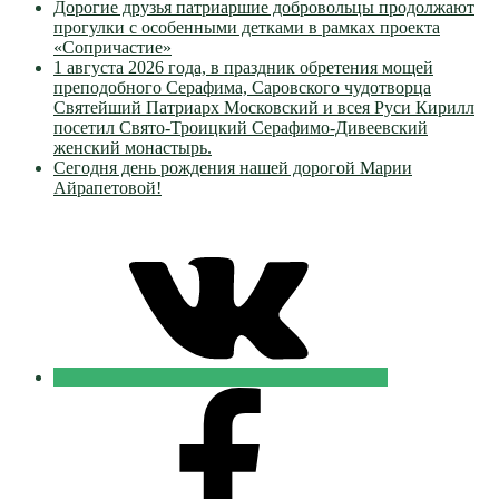
Дорогие друзья патриаршие добровольцы продолжают
прогулки с особенными детками в рамках проекта
«Сопричастие»
1 августа 2026 года, в праздник обретения мощей
преподобного Серафима, Саровского чудотворца
Святейший Патриарх Московский и всея Руси Кирилл
посетил Свято-Троицкий Серафимо-Дивеевский
женский монастырь.
Сегодня день рождения нашей дорогой Марии
Айрапетовой!
VK
Православные
Добровольцы
FB
Православные
Добровольцы