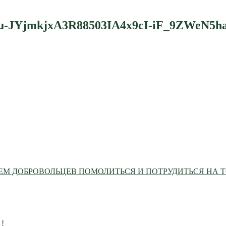
-JYjmkjxA3R88503IA4x9cI-iF_9ZWeN5h
М ДОБРОВОЛЬЦЕВ ПОМОЛИТЬСЯ И ПОТРУДИТЬСЯ НА 
 !