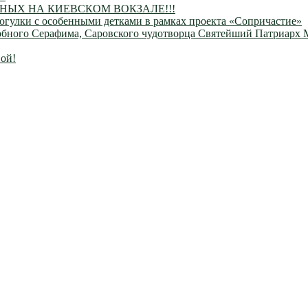
ЫХ НА КИЕВСКОМ ВОКЗАЛЕ!!!
огулки с особенными детками в рамках проекта «Сопричастие»
одобного Серафима, Саровского чудотворца Святейший Патриарх
ой!