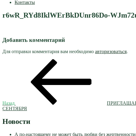
Контакты
r6wR_RYd8IklWErBkDUnr86Do-WJm72u
Добавить комментарий
Для отправки комментария вам необходимо
авторизоваться
.
Навигация
Предыдущая
запись:
по
записям
Назад
ПРИГЛАШАЕ
СЕНТЯБРЯ
Новости
А по-настоящему не может быть любви без жертвенности