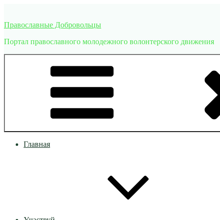
Перейти
к
Православные Добровольцы
содержимому
Портал православного молодежного волонтерского движения
Главная
Участвуй